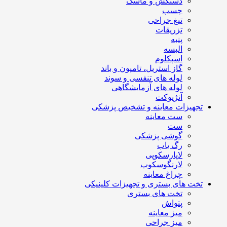
دستکش و ماسک
چسب
تیغ جراحی
تزریقات
پنبه
البسه
اسپکلوم
گاز استریل، تامپون و باند
لوله های تنفسی و سوند
لوله های آزمایشگاهی
آنژیوکت
تجهیزات معاینه و تشخیص پزشکی
ست معاینه
ست
گوشی پزشکی
رگ یاب
لاپارسکوپی
لارنگوسکوپ
چراغ معاینه
تخت های بستری و تجهیزات کلینیکی
تخت های بستری
پتواش
میز معاینه
میز جراحی