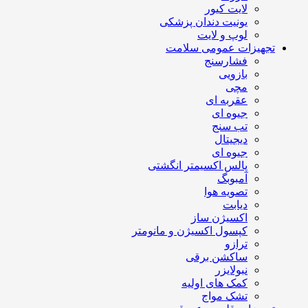
لایت کیور
یونیت دندان پزشکی
لوپ و لایت
تجهیزات عمومی سلامت
فشارسنج
بازویی
مچی
عقربه ای
جیوه ای
تب سنج
دیجیتال
جیوه ای
پالس اکسیمتر انگشتی
آمبوبگ
تصویه هوا
دیابت
اکسیژن ساز
کپسول اکسیژن و مانومتر
ترازو
ساکشن برقی
نبولایزر
کمک های اولیه
تشک مواج