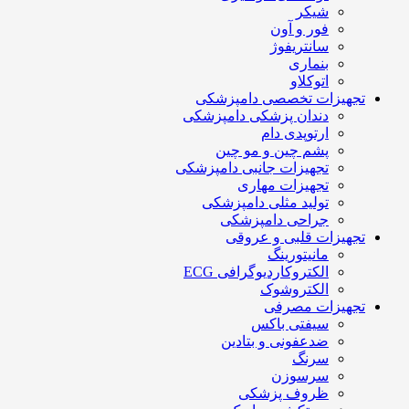
شیکر
فور و آون
سانتریفوژ
بنماری
اتوکلاو
تجهیزات تخصصی دامپزشکی
دندان پزشکی دامپزشکی
ارتوپدی دام
پشم چین و مو چین
تجهیزات جانبی دامپزشکی
تجهیزات مهاری
تولید مثلی دامپزشکی
جراحی دامپزشکی
تجهیزات قلبی و عروقی
مانیتورینگ
الکتروکاردیوگرافی ECG
الکتروشوک
تجهیزات مصرفی
سیفتی باکس
ضدعفونی و بتادین
سرنگ
سرسوزن
ظروف پزشکی