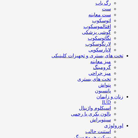
رگ یاب
ست
ست معاینه
اتوسکوپ
افتالموسکوپ
گوشی پزشکی
نگاتوسکوپ
لارنگوسکوپ
لاپارسکوپی
تخت های بستری و تجهیزات کلینیکی
میز معاینه
گرومینگ
میز جراحی
تخت های بستری
پتواش
پانسیون
زنان و زایمان
IUD
اسپکلوم واژینال
بالون بکری یا رحمی
سیتوبراش
اورولوژی
استنت حالب
بسکت خروج سنگ