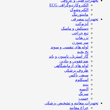
تجهیزات قلبی و عروقی
الکتروکاردیوگرافی ECG
الکتروشوک
مانیتورینگ
تجهیزات مصرفی
آنژیوکت
دستکش و ماسک
تیغ جراحی
تزریقات
سر سوزن
لوله های تنفسی و سوند
نخ بخیه
گاز استریل، تامپون و باند
ضدعفونی و بتادین
لوله های آزمایشگاهی
ظروف پزشکی
سیفی باکس
اسپکلوم
پنبه
البسه
سرنگ
چسب
تجهیزات معاینه و تشخیص پزشکی
چراغ معاینه