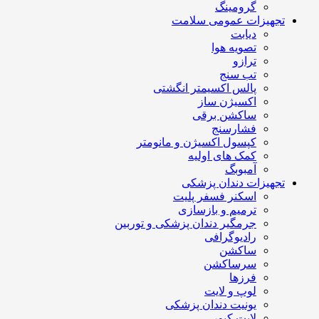
گرومینگ
تجهیزات عمومی سلامت
دیابت
تصویه هوا
ترازو
تب سنج
پالس اکسیمتر انگشتی
اکسیژن ساز
ساکشن برقی
فشارسنج
کپسول اکسیژن و مانومتر
کمک های اولیه
آمبوبگ
تجهیزات دندان پزشکی
اسکنر فسفر پلیت
ترمیم و بازسازی
جرمگیر دندان پزشکی و توربین
رادیوگرافی
ساکشن
سرساکشن
فرزها
لوپ و لایت
یونیت دندان پزشکی
لایت کیور