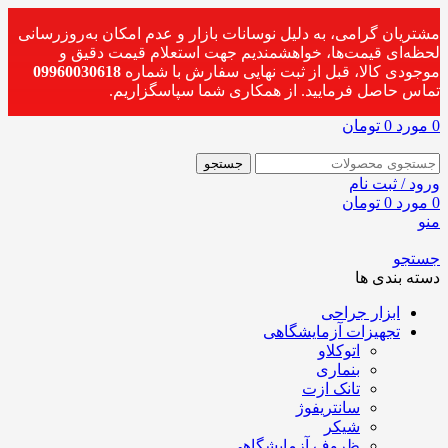
مشتریان گرامی، به دلیل نوسانات بازار و عدم امکان به‌روزرسانی
لحظه‌ای قیمت‌ها، خواهشمندیم جهت استعلام قیمت دقیق و
موجودی کالا، قبل از ثبت نهایی سفارش با شماره
09960030618
تماس حاصل فرمایید. از همکاری شما سپاسگزاریم.
0
مورد
0
تومان
جستجو
ورود / ثبت نام
0
مورد
0
تومان
منو
جستجو
دسته بندی ها
ابزار جراحی
تجهیزات آزمایشگاهی
اتوکلاو
بنماری
تانک ازت
سانتریفوژ
شیکر
ظروف آزمایشگاهی