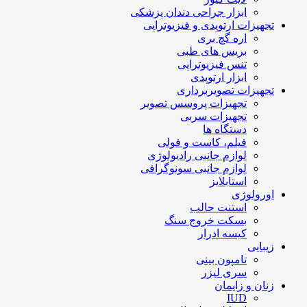
ابزار جراحی دندان پزشکی
تجهیزات ارتوپدی و فیزیوتراپی
اره گچ بری
بریس های طبی
تنس فیزیوتراپی
ابزار ارتوپدی
تجهیزات تصویربرداری
تجهیزات پروسس تصویر
تجهیزات سربی
دستگاه ها
فیلم، کاست و فولی
لوازم جانبی رادیولوژی
لوازم جانبی سونوگرافی
استابلایز
اورولوژی
استنت حالب
بسکت خروج سنگ
کیسه ادرار
زیبایی
تامپون بینی
سری لیزر
زنان و زایمان
IUD