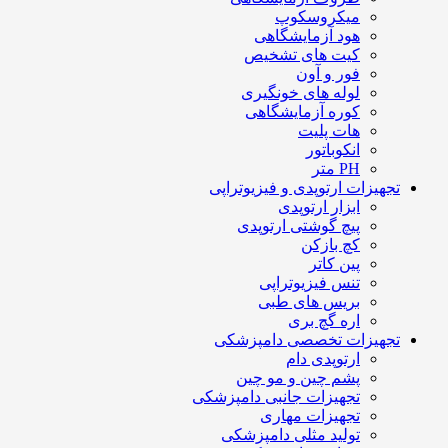
میکروسکوپ
هود آزمایشگاهی
کیت های تشخیص
فور و آون
لوله های خونگیری
کوره آزمایشگاهی
هات پلیت
انکوباتور
PH متر
تجهیزات ارتوپدی و فیزیوتراپی
ابزار ارتوپدی
پیچ گوشتی ارتوپدی
کچ بازکن
پین کاتر
تنس فیزیوتراپی
بریس های طبی
اره گچ بری
تجهیزات تخصصی دامپزشکی
ارتوپدی دام
پشم چین و مو چین
تجهیزات جانبی دامپزشکی
تجهیزات مهاری
تولید مثلی دامپزشکی