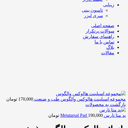
زیبایی
تامپون بینی
سری لیزر
صفحه اصلی
سوالات پرتکرار
راهنمای سفارش
تماس با ما
بلاگ
مقالات
مجموعه اسپلینت هالوکس والگوس طب و صنعت
170,000
تومان
بازگشت به محصولات
پد متا تارس Metatarsal Pad
190,000
تومان