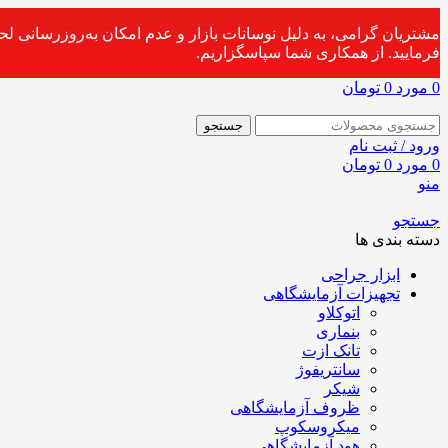
مشتریان گرامی، به دلیل نوسانات بازار و عدم امکان به‌روزرسانی ل
فرمایید. از همکاری شما سپاسگزاریم.
0
مورد
0
تومان
جستجو
ورود / ثبت نام
0
مورد
0
تومان
منو
جستجو
دسته بندی ها
ابزار جراحی
تجهیزات آزمایشگاهی
اتوکلاو
بنماری
تانک ازت
سانتریفوژ
شیکر
ظروف آزمایشگاهی
میکروسکوپ
هود آزمایشگاهی