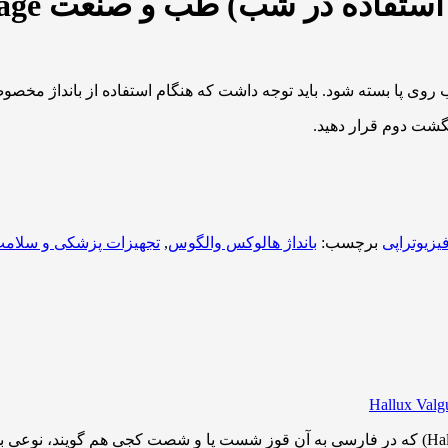
طب و صنعت Hallux Valgus Night Bandage
وی پا بسته شود. باید توجه داشت که هنگام استفاده از بانداژ مخصوص 
گشت دوم قرار دهید.
یزیوتراپی
برچسب:
بانداژ هالوکس والگوس
,
تجهیزات پزشکی و سلام
Hallux Valg
) یا هالوکس والگوس (Hallux valgus) که در فارسی به آن قوز شست پا و شصت ک