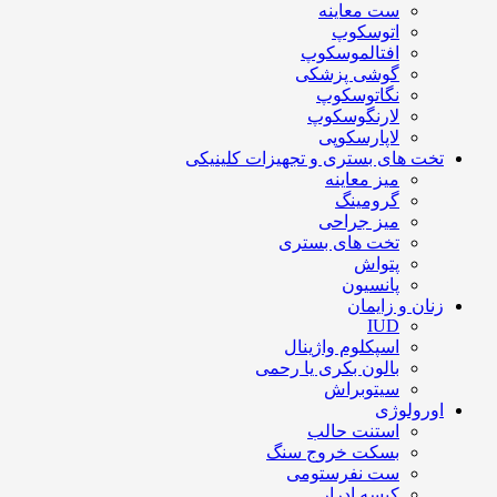
ست معاینه
اتوسکوپ
افتالموسکوپ
گوشی پزشکی
نگاتوسکوپ
لارنگوسکوپ
لاپارسکوپی
تخت های بستری و تجهیزات کلینیکی
میز معاینه
گرومینگ
میز جراحی
تخت های بستری
پتواش
پانسیون
زنان و زایمان
IUD
اسپکلوم واژینال
بالون بکری یا رحمی
سیتوبراش
اورولوژی
استنت حالب
بسکت خروج سنگ
ست نفرستومی
کیسه ادرار