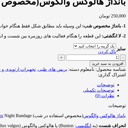
بانداژ هالوکس والگوس(مخصوص استفاده در شب) 
250,000
تومان
1- بانداژ مخصوص شب:
این وسیله باید مطابق شکل فقط هنگام خواب ر
2- لا انگشتی:
این قطعه را هنگام فعالیت های روزمره بین شست و ان
سایز
پاک کردن
بانداژ
هالوکس
افزودن به سبد خرید
والگوس(مخصوص
شناسه محصول:
نامعلوم
دسته:
بریس های طبی
,
تجهیزات ارتوپدی و ف
استفاده
اشتراک گذاری:
در
شب)
توضیحات
طب
توضیحات تکمیلی
و
نظرات (0)
صنعت
توضیحات
Hallux
Valgus
بانداژ هالوکس والگوس
(مخصوص استفاده در شب)
Night Bandage
us
Night
Bandage
انحراف شست
(به
انگلیسی
:
Bunion
عدد