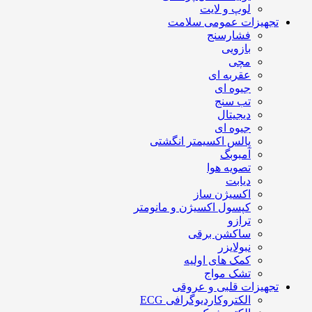
لوپ و لایت
تجهیزات عمومی سلامت
فشارسنج
بازویی
مچی
عقربه ای
جیوه ای
تب سنج
دیجیتال
جیوه ای
پالس اکسیمتر انگشتی
آمبوبگ
تصویه هوا
دیابت
اکسیژن ساز
کپسول اکسیژن و مانومتر
ترازو
ساکشن برقی
نبولایزر
کمک های اولیه
تشک مواج
تجهیزات قلبی و عروقی
الکتروکاردیوگرافی ECG