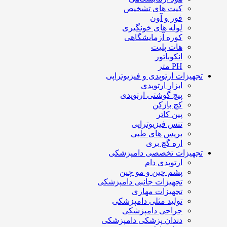
کیت های تشخیص
فور و آون
لوله های خونگیری
کوره آزمایشگاهی
هات پلیت
انکوباتور
PH متر
تجهیزات ارتوپدی و فیزیوتراپی
ابزار ارتوپدی
پیچ گوشتی ارتوپدی
کچ بازکن
پین کاتر
تنس فیزیوتراپی
بریس های طبی
اره گچ بری
تجهیزات تخصصی دامپزشکی
ارتوپدی دام
پشم چین و مو چین
تجهیزات جانبی دامپزشکی
تجهیزات مهاری
تولید مثلی دامپزشکی
جراحی دامپزشکی
دندان پزشکی دامپزشکی