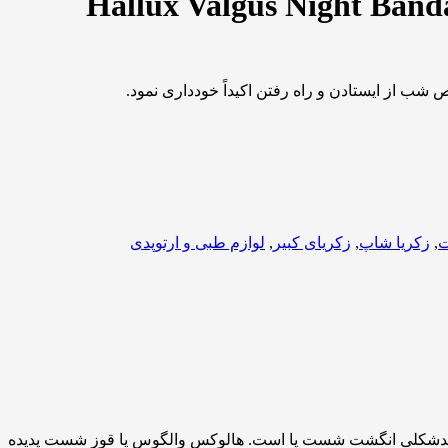
شب از ایستادن و راه رفتن اکیداً خودداری نمود.
ت
,
زکریا شاپ
,
زکریای کبیر
,
لوازم طبی و ارتوپدی
جی هم گویند، نوعی بدشکلی انگشت شست پا است. هالوکس والگوس یا قوز شست پدیده