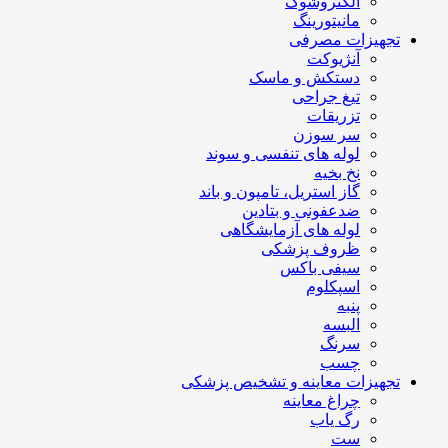
الکتروشوک
مانیتورینگ
تجهیزات مصرفی
آنژیوکت
دستکش و ماسک
تیغ جراحی
تزریقات
سر سوزن
لوله های تنفسی و سوند
نخ بخیه
گاز استریل، تامپون و باند
ضدعفونی و بتادین
لوله های آزمایشگاهی
ظروف پزشکی
سیفی باکس
اسپکلوم
پنبه
البسه
سرنگ
چسب
تجهیزات معاینه و تشخیص پزشکی
چراغ معاینه
رگ یاب
ست