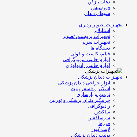
دهان بازکن
فورسپس
سوهان دندان
تجهیزات تصویربرداری
استابلایز
تجهیزات پروسس تصویر
تجهیزات سربی
دستگاه ها
فیلم، کاست و فولی
لوازم جانبی سونوگرافی
لوازم جانبی رادیولوژی
تجهیزات دندان پزشکی
ابزار جراحی دندان پزشکی
اسکنر و فسفر پلیت
ترمیم و بازسازی
جرمگیر دندان پزشکی و توربین
رادیوگرافی
ساکشن
سرساکشن
فرزها
لایت کیور
یونیت دندان پزشکی