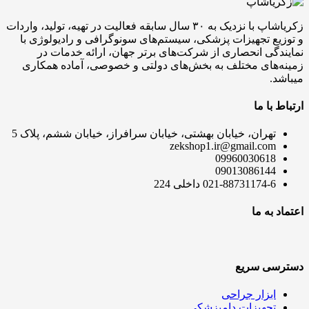
5,500 تومان
3,500 تومان
بود.
است.
زکریاشاپ با نزدیک به ۳۰ سال سابقه فعالیت در تهیه، تولید، واردات
و توزیع تجهیزات پزشکی، سیستم‌های سونوگرافی و رادیولوژی با
نمایندگی انحصاری از شرکت‌های برتر جهان، ارائه خدمات در
زمینه‌های مختلف به بخش‌های دولتی و خصوصی، آماده همکاری
میباشد.
ارتباط با ما
تهران، خیابان بهشتی، خیابان سرافراز، خیابان ششم، پلاک 5
zekshop1.ir@gmail.com
09960030618
09013086144
021-88731174-6 داخلی 224
اعتماد به ما
دسترسی سریع
ابزار جراحی
تجهیزات دامپزشکی