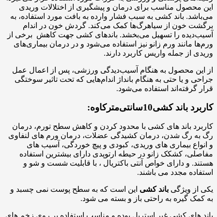
این محصول مناسب برای درمان و پیشگیری از اختلالات وریدی
می‌باشد. باند کشی به سبب فشار وارده به بافت مورد استفاده، به
برگشت خون از سیاهرگ‌ها کمک می‌کند. گردش خون در اندام
آسیب‌دیده را تسهیل می‌بخشد. باند‌های کشی جهت کاهش برخی از
ورم‌ها مانند ورم زانو نیز استفاده می‌شود و در درمان بیماری‌های
وریدی از جمله واریس کاربرد دارند.
از این محصول به هنگام آسیب‌دیدگی ورزشی، پس از اعمال عمل
جراحی و یا حتی به هنگام بانداژ اندام‌هایی که تحت تاثیر سوختگی
قرار گرفته‌اند استفاده می‌شود.
کاربرد باند کشی10سانتی‌مترکاوه:
کاربرد باند های کشی با محدود کردن و کاهش سطح تورم، درمان
رگ به رگ شدن، درمان کشیدگی عضلات، درمان ورم های لنفاوی
و انواع بیماری های وریدی، کبودی و پیچ خوردگی، آسیب های
مفاصلی، کشکک زانو در حیطه ارتوپدی دارای بیشترین استفاده
هستند. و دارای خواص آنتی باکتریال ، با قابلیت شست و شو و
استفاده مجدد می باشند.
یکی از ویژگی
باند کشی
این است که به سطح پوست نمی چسبد و
به کمک گیره به راحتی باز و بسته می شود.
باند های کشی غیر استریل بوده و مناسب استفاده بر روی زخم های