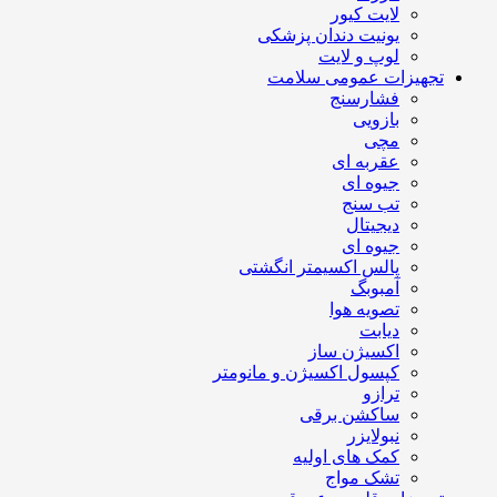
لایت کیور
یونیت دندان پزشکی
لوپ و لایت
تجهیزات عمومی سلامت
فشارسنج
بازویی
مچی
عقربه ای
جیوه ای
تب سنج
دیجیتال
جیوه ای
پالس اکسیمتر انگشتی
آمبوبگ
تصویه هوا
دیابت
اکسیژن ساز
کپسول اکسیژن و مانومتر
ترازو
ساکشن برقی
نبولایزر
کمک های اولیه
تشک مواج