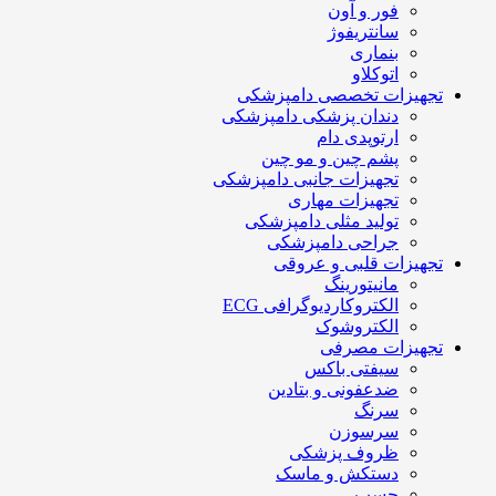
فور و آون
سانتریفوژ
بنماری
اتوکلاو
تجهیزات تخصصی دامپزشکی
دندان پزشکی دامپزشکی
ارتوپدی دام
پشم چین و مو چین
تجهیزات جانبی دامپزشکی
تجهیزات مهاری
تولید مثلی دامپزشکی
جراحی دامپزشکی
تجهیزات قلبی و عروقی
مانیتورینگ
الکتروکاردیوگرافی ECG
الکتروشوک
تجهیزات مصرفی
سیفتی باکس
ضدعفونی و بتادین
سرنگ
سرسوزن
ظروف پزشکی
دستکش و ماسک
چسب