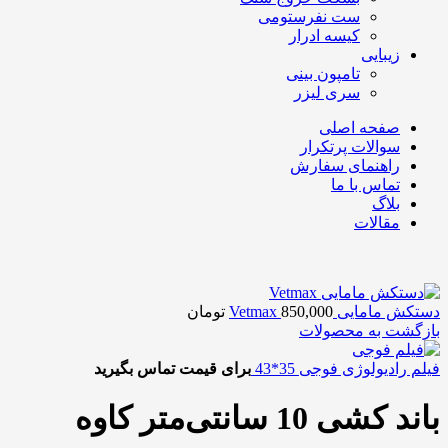
ست نفرستومی
کیسه ادرار
زیبایی
تامپون بینی
سری لیزر
صفحه اصلی
سوالات پرتکرار
راهنمای سفارش
تماس با ما
بلاگ
مقالات
دستکش مامایی Vetmax
850,000
تومان
بازگشت به محصولات
فیلم رادیولوژی فوجی 35*43
برای قیمت تماس بگیرید
باند کشی 10 سانتی‌متر کاوه