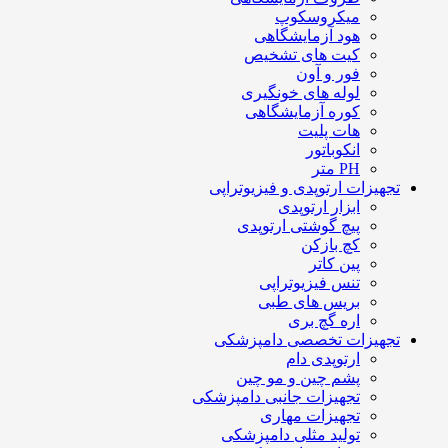
میکروسکوپ
هود آزمایشگاهی
کیت های تشخیص
فور و آون
لوله های خونگیری
کوره آزمایشگاهی
هات پلیت
انکوباتور
PH متر
تجهیزات ارتوپدی و فیزیوتراپی
ابزار ارتوپدی
پیچ گوشتی ارتوپدی
کچ بازکن
پین کاتر
تنس فیزیوتراپی
بریس های طبی
اره گچ بری
تجهیزات تخصصی دامپزشکی
ارتوپدی دام
پشم چین و مو چین
تجهیزات جانبی دامپزشکی
تجهیزات مهاری
تولید مثلی دامپزشکی