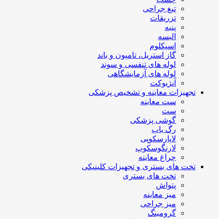
تیغ جراحی
تزریقات
پنبه
البسه
اسپکلوم
گاز استریل، تامپون و باند
لوله های تنفسی و سوند
لوله های آزمایشگاهی
آنژیوکت
تجهیزات معاینه و تشخیص پزشکی
ست معاینه
ست
گوشی پزشکی
رگ یاب
لاپارسکوپی
لارنگوسکوپ
چراغ معاینه
تخت های بستری و تجهیزات کلینیکی
تخت های بستری
پتواش
میز معاینه
میز جراحی
گرومینگ