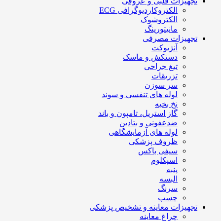
تجهیزات قلبی و عروقی
الکتروکاردیوگرافی ECG
الکتروشوک
مانیتورینگ
تجهیزات مصرفی
آنژیوکت
دستکش و ماسک
تیغ جراحی
تزریقات
سر سوزن
لوله های تنفسی و سوند
نخ بخیه
گاز استریل، تامپون و باند
ضدعفونی و بتادین
لوله های آزمایشگاهی
ظروف پزشکی
سیفی باکس
اسپکلوم
پنبه
البسه
سرنگ
چسب
تجهیزات معاینه و تشخیص پزشکی
چراغ معاینه