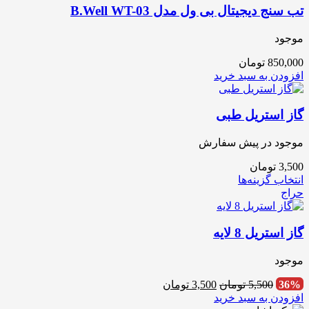
تب سنج دیجیتال بی ول مدل B.Well WT-03
موجود
850,000
تومان
افزودن به سبد خرید
گاز استریل طبی
موجود در پیش سفارش
3,500
تومان
انتخاب گزینه‌ها
حراج
گاز استریل 8 لایه
موجود
قیمت
قیمت
36%
5,500
تومان
3,500
تومان
اصلی
فعلی
افزودن به سبد خرید