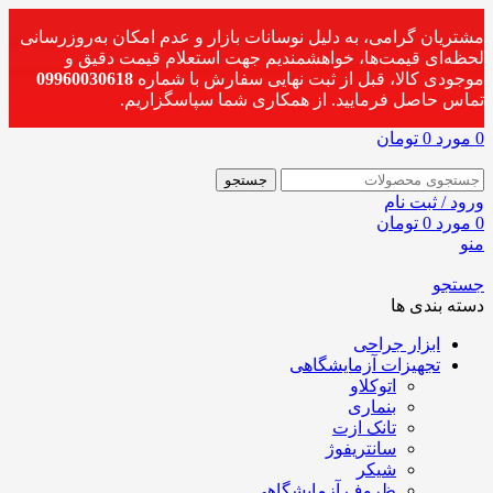
مشتریان گرامی، به دلیل نوسانات بازار و عدم امکان به‌روزرسانی
لحظه‌ای قیمت‌ها، خواهشمندیم جهت استعلام قیمت دقیق و
موجودی کالا، قبل از ثبت نهایی سفارش با شماره
09960030618
تماس حاصل فرمایید. از همکاری شما سپاسگزاریم.
0
مورد
0
تومان
جستجو
ورود / ثبت نام
0
مورد
0
تومان
منو
جستجو
دسته بندی ها
ابزار جراحی
تجهیزات آزمایشگاهی
اتوکلاو
بنماری
تانک ازت
سانتریفوژ
شیکر
ظروف آزمایشگاهی