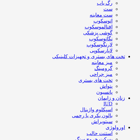
رگ یاب
ست
ست معاینه
اتوسکوپ
افتالموسکوپ
گوشی پزشکی
نگاتوسکوپ
لارنگوسکوپ
لاپارسکوپی
تخت های بستری و تجهیزات کلینیکی
میز معاینه
گرومینگ
میز جراحی
تخت های بستری
پتواش
پانسیون
زنان و زایمان
IUD
اسپکلوم واژینال
بالون بکری یا رحمی
سیتوبراش
اورولوژی
استنت حالب
بسکت خروج سنگ