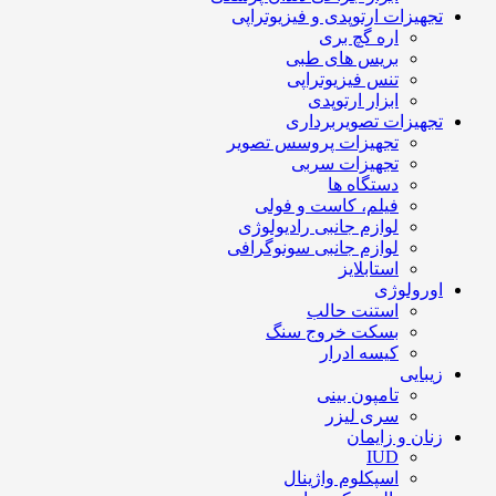
تجهیزات ارتوپدی و فیزیوتراپی
اره گچ بری
بریس های طبی
تنس فیزیوتراپی
ابزار ارتوپدی
تجهیزات تصویربرداری
تجهیزات پروسس تصویر
تجهیزات سربی
دستگاه ها
فیلم، کاست و فولی
لوازم جانبی رادیولوژی
لوازم جانبی سونوگرافی
استابلایز
اورولوژی
استنت حالب
بسکت خروج سنگ
کیسه ادرار
زیبایی
تامپون بینی
سری لیزر
زنان و زایمان
IUD
اسپکلوم واژینال