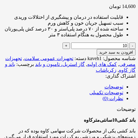
14,600
تومان
قابلیت استفاده در درمان و پیشگیری از اختلالات وریدی
سبب تسهیل جریان خون و کاهش ورم‌
ساخته شده از ۷۰ درصد پلی‌استر و ۳۰ درصد کش‌ پلی‌یورتان
طول محصول به هنگام استفاده ۳ متر
باند
کشی
افزودن به سبد خرید
10
شناسه محصول:
kaveh1
دسته:
تجهیزات عمومی سلامت
,
تجهیزات
سانتی‌متر
مصرفی
,
کمک های اولیه
,
گاز استریل، تامپون و باند
برچسب:
باند و
کاوه
گاز کاوه
,
زکریاشاپ
عدد
اشتراک گذاری:
توضیحات
توضیحات تکمیلی
نظرات (0)
توضیحات
باند کشی10سانتی‌مترکاوه
باند کشی یکی از محصولات شرکت سهامی کاوه بوده که در
زمینه‌های پزشکی و ورزشی به کررات مورد استفاده قرار می‌گیرد.