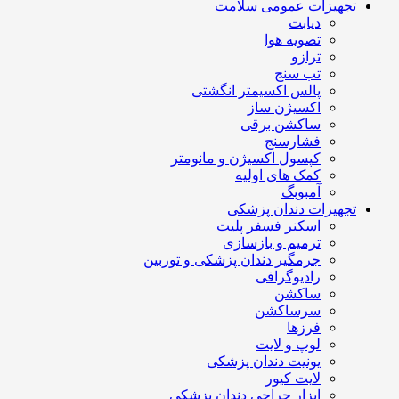
تجهیزات عمومی سلامت
دیابت
تصویه هوا
ترازو
تب سنج
پالس اکسیمتر انگشتی
اکسیژن ساز
ساکشن برقی
فشارسنج
کپسول اکسیژن و مانومتر
کمک های اولیه
آمبوبگ
تجهیزات دندان پزشکی
اسکنر فسفر پلیت
ترمیم و بازسازی
جرمگیر دندان پزشکی و توربین
رادیوگرافی
ساکشن
سرساکشن
فرزها
لوپ و لایت
یونیت دندان پزشکی
لایت کیور
ابزار جراحی دندان پزشکی