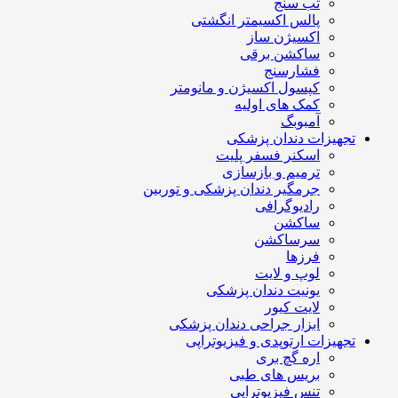
تب سنج
پالس اکسیمتر انگشتی
اکسیژن ساز
ساکشن برقی
فشارسنج
کپسول اکسیژن و مانومتر
کمک های اولیه
آمبوبگ
تجهیزات دندان پزشکی
اسکنر فسفر پلیت
ترمیم و بازسازی
جرمگیر دندان پزشکی و توربین
رادیوگرافی
ساکشن
سرساکشن
فرزها
لوپ و لایت
یونیت دندان پزشکی
لایت کیور
ابزار جراحی دندان پزشکی
تجهیزات ارتوپدی و فیزیوتراپی
اره گچ بری
بریس های طبی
تنس فیزیوتراپی