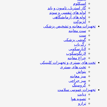
اسپکلوم
گاز استریل، تامپون و باند
لوله های تنفسی و سوند
لوله های آزمایشگاهی
آنژیوکت
تجهیزات معاینه و تشخیص پزشکی
ست معاینه
ست
گوشی پزشکی
رگ یاب
لاپارسکوپی
لارنگوسکوپ
چراغ معاینه
تخت های بستری و تجهیزات کلینیکی
تخت های بستری
پتواش
میز معاینه
میز جراحی
گرومینگ
تجهیزات عمومی سلامت
دیابت
تصویه هوا
ترازو