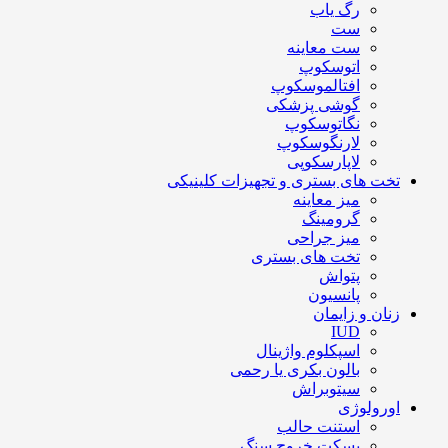
رگ یاب
ست
ست معاینه
اتوسکوپ
افتالموسکوپ
گوشی پزشکی
نگاتوسکوپ
لارنگوسکوپ
لاپارسکوپی
تخت های بستری و تجهیزات کلینیکی
میز معاینه
گرومینگ
میز جراحی
تخت های بستری
پتواش
پانسیون
زنان و زایمان
IUD
اسپکلوم واژینال
بالون بکری یا رحمی
سیتوبراش
اورولوژی
استنت حالب
بسکت خروج سنگ