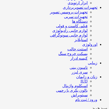
ابزار ارتوپدی
تجهیزات تصویربرداری
تجهیزات پروسس تصویر
تجهیزات سربی
دستگاه ها
فیلم، کاست و فولی
لوازم جانبی رادیولوژی
لوازم جانبی سونوگرافی
استابلایز
اورولوژی
استنت حالب
بسکت خروج سنگ
کیسه ادرار
زیبایی
تامپون بینی
سری لیزر
زنان و زایمان
IUD
اسپکلوم واژینال
بالون بکری یا رحمی
سیتوبراش
ورود / ثبت نام
سبد خرید