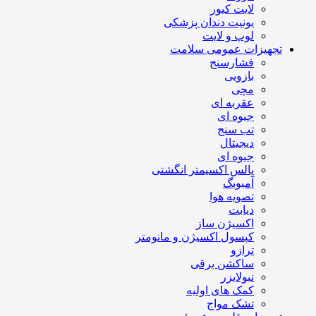
لایت کیور
یونیت دندان پزشکی
لوپ و لایت
تجهیزات عمومی سلامت
فشارسنج
بازویی
مچی
عقربه ای
جیوه ای
تب سنج
دیجیتال
جیوه ای
پالس اکسیمتر انگشتی
آمبوبگ
تصویه هوا
دیابت
اکسیژن ساز
کپسول اکسیژن و مانومتر
ترازو
ساکشن برقی
نبولایزر
کمک های اولیه
تشک مواج