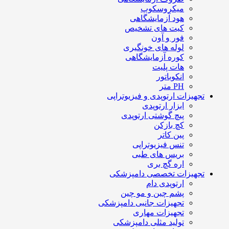
میکروسکوپ
هود آزمایشگاهی
کیت های تشخیص
فور و آون
لوله های خونگیری
کوره آزمایشگاهی
هات پلیت
انکوباتور
PH متر
تجهیزات ارتوپدی و فیزیوتراپی
ابزار ارتوپدی
پیچ گوشتی ارتوپدی
کچ بازکن
پین کاتر
تنس فیزیوتراپی
بریس های طبی
اره گچ بری
تجهیزات تخصصی دامپزشکی
ارتوپدی دام
پشم چین و مو چین
تجهیزات جانبی دامپزشکی
تجهیزات مهاری
تولید مثلی دامپزشکی