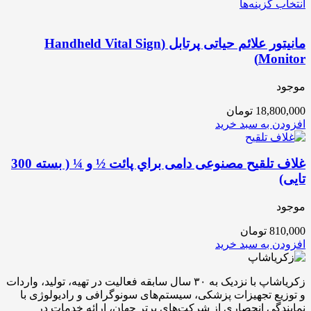
انتخاب گزینه‌ها
مانیتور علائم حیاتی پرتابل (Handheld Vital Sign
Monitor)
موجود
18,800,000
تومان
افزودن به سبد خرید
غلاف تلقیح مصنوعی دامی براي پائت ½ و ¼ ( بسته 300
تایی)
موجود
810,000
تومان
افزودن به سبد خرید
زکریاشاپ با نزدیک به ۳۰ سال سابقه فعالیت در تهیه، تولید، واردات
و توزیع تجهیزات پزشکی، سیستم‌های سونوگرافی و رادیولوژی با
نمایندگی انحصاری از شرکت‌های برتر جهان، ارائه خدمات در