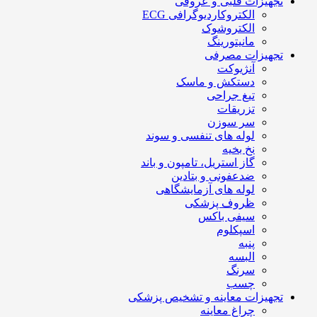
تجهیزات قلبی و عروقی
الکتروکاردیوگرافی ECG
الکتروشوک
مانیتورینگ
تجهیزات مصرفی
آنژیوکت
دستکش و ماسک
تیغ جراحی
تزریقات
سر سوزن
لوله های تنفسی و سوند
نخ بخیه
گاز استریل، تامپون و باند
ضدعفونی و بتادین
لوله های آزمایشگاهی
ظروف پزشکی
سیفی باکس
اسپکلوم
پنبه
البسه
سرنگ
چسب
تجهیزات معاینه و تشخیص پزشکی
چراغ معاینه