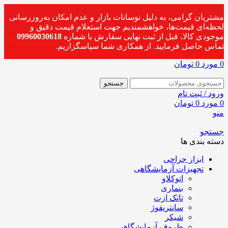
مشتریان گرامی، به دلیل نوسانات بازار و عدم امکان به‌روزرسانی
لحظه‌ای قیمت‌ها، خواهشمندیم جهت استعلام قیمت دقیق و
موجودی کالا، قبل از ثبت نهایی سفارش با شماره
09960030618
تماس حاصل فرمایید. از همکاری شما سپاسگزاریم.
0
مورد
0
تومان
جستجو
ورود / ثبت نام
0
مورد
0
تومان
منو
جستجو
دسته بندی ها
ابزار جراحی
تجهیزات آزمایشگاهی
اتوکلاو
بنماری
تانک ازت
سانتریفوژ
شیکر
ظروف آزمایشگاهی