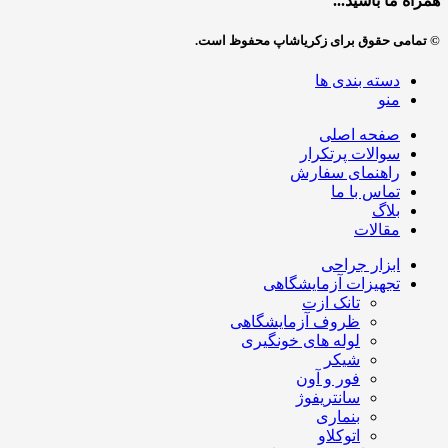
همراه ما باشید...
© تمامی حقوق برای زکریاشاپ محفوظ است.
دسته بندی ها
منو
صفحه اصلی
سوالات پرتکرار
راهنمای سفارش
تماس با ما
بلاگ
مقالات
ابزار جراحی
تجهیزات آزمایشگاهی
تانک ازت
ظروف آزمایشگاهی
لوله های خونگیری
شیکر
فور و آون
سانتریفوژ
بنماری
اتوکلاو