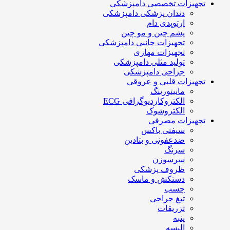
تجهیزات تخصصی دامپزشکی
دندان پزشکی دامپزشکی
ارتوپدی دام
پشم چین و مو چین
تجهیزات جانبی دامپزشکی
تجهیزات مهاری
تولید مثلی دامپزشکی
جراحی دامپزشکی
تجهیزات قلبی و عروقی
مانیتورینگ
الکتروکاردیوگرافی ECG
الکتروشوک
تجهیزات مصرفی
سیفتی باکس
ضدعفونی و بتادین
سرنگ
سرسوزن
ظروف پزشکی
دستکش و ماسک
چسب
تیغ جراحی
تزریقات
پنبه
البسه