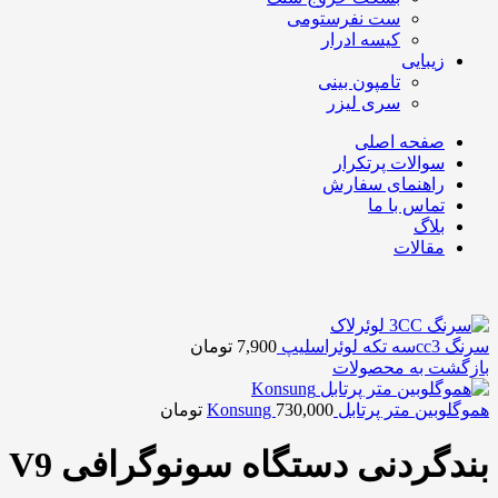
ست نفرستومی
کیسه ادرار
زیبایی
تامپون بینی
سری لیزر
صفحه اصلی
سوالات پرتکرار
راهنمای سفارش
تماس با ما
بلاگ
مقالات
سرنگ cc3سه تکه لوئراسلیپ
7,900
تومان
بازگشت به محصولات
هموگلوبین متر پرتابل Konsung
730,000
تومان
بندگردنی دستگاه سونوگرافی V9