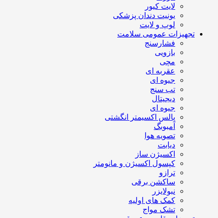
لایت کیور
یونیت دندان پزشکی
لوپ و لایت
تجهیزات عمومی سلامت
فشارسنج
بازویی
مچی
عقربه ای
جیوه ای
تب سنج
دیجیتال
جیوه ای
پالس اکسیمتر انگشتی
آمبوبگ
تصویه هوا
دیابت
اکسیژن ساز
کپسول اکسیژن و مانومتر
ترازو
ساکشن برقی
نبولایزر
کمک های اولیه
تشک مواج