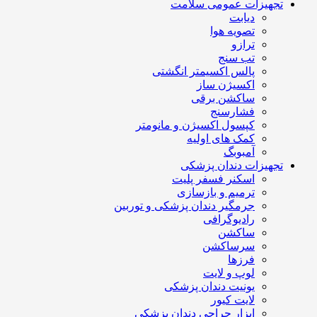
تجهیزات عمومی سلامت
دیابت
تصویه هوا
ترازو
تب سنج
پالس اکسیمتر انگشتی
اکسیژن ساز
ساکشن برقی
فشارسنج
کپسول اکسیژن و مانومتر
کمک های اولیه
آمبوبگ
تجهیزات دندان پزشکی
اسکنر فسفر پلیت
ترمیم و بازسازی
جرمگیر دندان پزشکی و توربین
رادیوگرافی
ساکشن
سرساکشن
فرزها
لوپ و لایت
یونیت دندان پزشکی
لایت کیور
ابزار جراحی دندان پزشکی