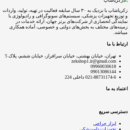
زکریاشاپ با نزدیک به ۳۰ سال سابقه فعالیت در تهیه، تولید، واردات
و توزیع تجهیزات پزشکی، سیستم‌های سونوگرافی و رادیولوژی با
نمایندگی انحصاری از شرکت‌های برتر جهان، ارائه خدمات در
زمینه‌های مختلف به بخش‌های دولتی و خصوصی، آماده همکاری
میباشد.
ارتباط با ما
تهران، خیابان بهشتی، خیابان سرافراز، خیابان ششم، پلاک 5
zekshop1.ir@gmail.com
09960030618
09013086144
021-88731174-6 داخلی 224
اعتماد به ما
دسترسی سریع
ابزار جراحی
تجهیزات دامپزشکی