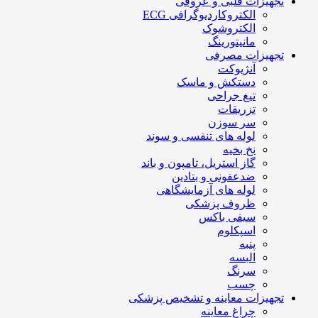
تجهیزات قلبی و عروقی
الکتروکاردیوگرافی ECG
الکتروشوک
مانیتورینگ
تجهیزات مصرفی
آنژیوکت
دستکش و ماسک
تیغ جراحی
تزریقات
سر سوزن
لوله های تنفسی و سوند
نخ بخیه
گاز استریل، تامپون و باند
ضدعفونی و بتادین
لوله های آزمایشگاهی
ظروف پزشکی
سیفی باکس
اسپکلوم
پنبه
البسه
سرنگ
چسب
تجهیزات معاینه و تشخیص پزشکی
چراغ معاینه