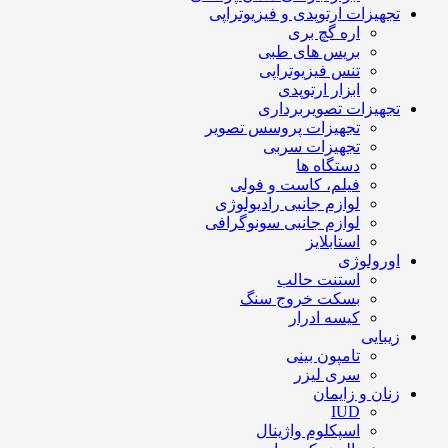
تجهیزات ارتوپدی و فیزیوتراپی
اره گچ بری
بریس های طبی
تنس فیزیوتراپی
ابزار ارتوپدی
تجهیزات تصویربرداری
تجهیزات پروسس تصویر
تجهیزات سربی
دستگاه ها
فیلم، کاست و فولی
لوازم جانبی رادیولوژی
لوازم جانبی سونوگرافی
استابلایز
اورولوژی
استنت حالب
بسکت خروج سنگ
کیسه ادرار
زیبایی
تامپون بینی
سری لیزر
زنان و زایمان
IUD
اسپکلوم واژینال