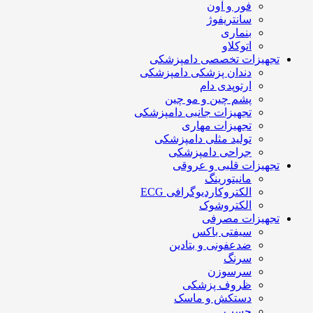
فور و آون
سانتریفوژ
بنماری
اتوکلاو
تجهیزات تخصصی دامپزشکی
دندان پزشکی دامپزشکی
ارتوپدی دام
پشم چین و مو چین
تجهیزات جانبی دامپزشکی
تجهیزات مهاری
تولید مثلی دامپزشکی
جراحی دامپزشکی
تجهیزات قلبی و عروقی
مانیتورینگ
الکتروکاردیوگرافی ECG
الکتروشوک
تجهیزات مصرفی
سیفتی باکس
ضدعفونی و بتادین
سرنگ
سرسوزن
ظروف پزشکی
دستکش و ماسک
چسب