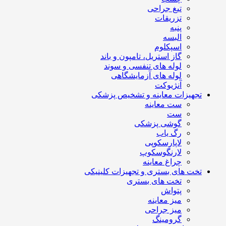
تیغ جراحی
تزریقات
پنبه
البسه
اسپکلوم
گاز استریل، تامپون و باند
لوله های تنفسی و سوند
لوله های آزمایشگاهی
آنژیوکت
تجهیزات معاینه و تشخیص پزشکی
ست معاینه
ست
گوشی پزشکی
رگ یاب
لاپارسکوپی
لارنگوسکوپ
چراغ معاینه
تخت های بستری و تجهیزات کلینیکی
تخت های بستری
پتواش
میز معاینه
میز جراحی
گرومینگ