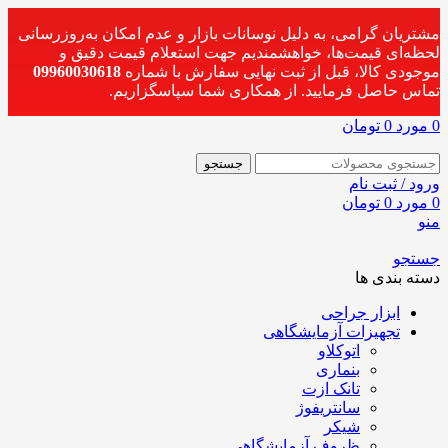
مشتریان گرامی، به دلیل نوسانات بازار و عدم امکان به‌روزرسانی
لحظه‌ای قیمت‌ها، خواهشمندیم جهت استعلام قیمت دقیق و
موجودی کالا، قبل از ثبت نهایی سفارش با شماره
09960030618
تماس حاصل فرمایید. از همکاری شما سپاسگزاریم.
0
مورد
0
تومان
جستجو
ورود / ثبت نام
0
مورد
0
تومان
منو
جستجو
دسته بندی ها
ابزار جراحی
تجهیزات آزمایشگاهی
اتوکلاو
بنماری
تانک ازت
سانتریفوژ
شیکر
ظروف آزمایشگاهی