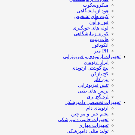
میکروسکوپ
هود آزمایشگاهی
کیت های تشخیص
فور و آون
لوله های خونگیری
کوره آزمایشگاهی
هات پلیت
انکوباتور
PH متر
تجهیزات ارتوپدی و فیزیوتراپی
ابزار ارتوپدی
پیچ گوشتی ارتوپدی
کچ بازکن
پین کاتر
تنس فیزیوتراپی
بریس های طبی
اره گچ بری
تجهیزات تخصصی دامپزشکی
ارتوپدی دام
پشم چین و مو چین
تجهیزات جانبی دامپزشکی
تجهیزات مهاری
تولید مثلی دامپزشکی