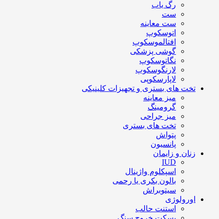
رگ یاب
ست
ست معاینه
اتوسکوپ
افتالموسکوپ
گوشی پزشکی
نگاتوسکوپ
لارنگوسکوپ
لاپارسکوپی
تخت های بستری و تجهیزات کلینیکی
میز معاینه
گرومینگ
میز جراحی
تخت های بستری
پتواش
پانسیون
زنان و زایمان
IUD
اسپکلوم واژینال
بالون بکری یا رحمی
سیتوبراش
اورولوژی
استنت حالب
بسکت خروج سنگ