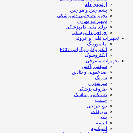
ارتوپدی دام
پشم چین و مو چین
تجهیزات جانبی دامپزشکی
تجهیزات مهاری
تولید مثلی دامپزشکی
جراحی دامپزشکی
تجهیزات قلبی و عروقی
مانیتورینگ
الکتروکاردیوگرافی ECG
الکتروشوک
تجهیزات مصرفی
سیفتی باکس
ضدعفونی و بتادین
سرنگ
سرسوزن
ظروف پزشکی
دستکش و ماسک
چسب
تیغ جراحی
تزریقات
پنبه
البسه
اسپکلوم