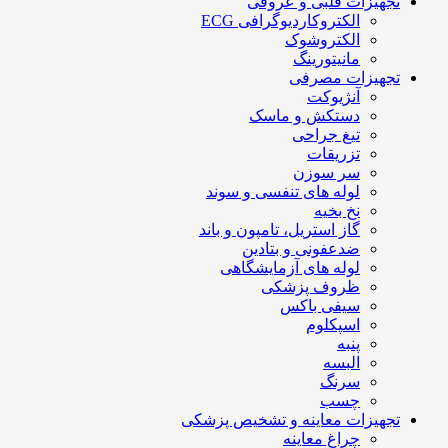
تجهیزات قلبی و عروقی
الکتروکاردیوگرافی ECG
الکتروشوک
مانیتورینگ
تجهیزات مصرفی
آنژیوکت
دستکش و ماسک
تیغ جراحی
تزریقات
سر سوزن
لوله های تنفسی و سوند
نخ بخیه
گاز استریل، تامپون و باند
ضدعفونی و بتادین
لوله های آزمایشگاهی
ظروف پزشکی
سیفی باکس
اسپکلوم
پنبه
البسه
سرنگ
چسب
تجهیزات معاینه و تشخیص پزشکی
چراغ معاینه