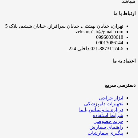
میباشد.
ارتباط با ما
تهران، خیابان بهشتی، خیابان سرافراز، خیابان ششم، پلاک 5
zekshop1.ir@gmail.com
09960030618
09013086144
021-88731174-6 داخلی 224
اعتماد به ما
دسترسی سریع
ابزار جراحی
تجهیزات دامپزشکی
درباره ما و تماس با ما
شرایط استفاده
حریم خصوصی
راهنمای سفارش
پیگیری سفارشات