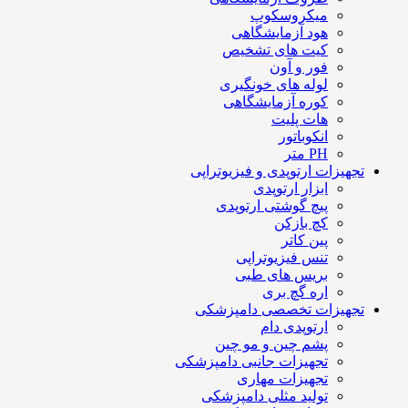
میکروسکوپ
هود آزمایشگاهی
کیت های تشخیص
فور و آون
لوله های خونگیری
کوره آزمایشگاهی
هات پلیت
انکوباتور
PH متر
تجهیزات ارتوپدی و فیزیوتراپی
ابزار ارتوپدی
پیچ گوشتی ارتوپدی
کچ بازکن
پین کاتر
تنس فیزیوتراپی
بریس های طبی
اره گچ بری
تجهیزات تخصصی دامپزشکی
ارتوپدی دام
پشم چین و مو چین
تجهیزات جانبی دامپزشکی
تجهیزات مهاری
تولید مثلی دامپزشکی