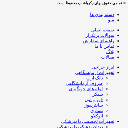
© تمامی حقوق برای زکریاشاپ محفوظ است.
دسته بندی ها
منو
صفحه اصلی
سوالات پرتکرار
راهنمای سفارش
تماس با ما
بلاگ
مقالات
ابزار جراحی
تجهیزات آزمایشگاهی
تانک ازت
ظروف آزمایشگاهی
لوله های خونگیری
شیکر
فور و آون
سانتریفوژ
بنماری
اتوکلاو
تجهیزات تخصصی دامپزشکی
دندان پزشکی دامپزشکی