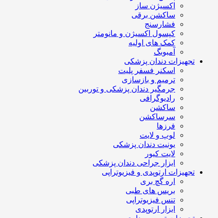
اکسیژن ساز
ساکشن برقی
فشارسنج
کپسول اکسیژن و مانومتر
کمک های اولیه
آمبوبگ
تجهیزات دندان پزشکی
اسکنر فسفر پلیت
ترمیم و بازسازی
جرمگیر دندان پزشکی و توربین
رادیوگرافی
ساکشن
سرساکشن
فرزها
لوپ و لایت
یونیت دندان پزشکی
لایت کیور
ابزار جراحی دندان پزشکی
تجهیزات ارتوپدی و فیزیوتراپی
اره گچ بری
بریس های طبی
تنس فیزیوتراپی
ابزار ارتوپدی