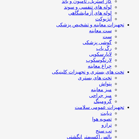
گاز استریل، تامپون و باند
لوله های تنفسی و سوند
لوله های آزمایشگاهی
آنژیوکت
تجهیزات معاینه و تشخیص پزشکی
ست معاینه
ست
گوشی پزشکی
رگ یاب
لاپارسکوپی
لارنگوسکوپ
چراغ معاینه
تخت های بستری و تجهیزات کلینیکی
تخت های بستری
پتواش
میز معاینه
میز جراحی
گرومینگ
تجهیزات عمومی سلامت
دیابت
تصویه هوا
ترازو
تب سنج
پالس اکسیمتر انگشتی