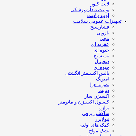
لایت کیور
یونیت دندان پزشکی
لوپ و لایت
تجهیزات عمومی سلامت
فشارسنج
بازویی
مچی
عقربه ای
جیوه ای
تب سنج
دیجیتال
جیوه ای
پالس اکسیمتر انگشتی
آمبوبگ
تصویه هوا
دیابت
اکسیژن ساز
کپسول اکسیژن و مانومتر
ترازو
ساکشن برقی
نبولایزر
کمک های اولیه
تشک مواج