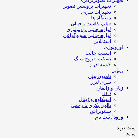
تجهیزات تصویربرداری
تجهیزات پروسس تصویر
تجهیزات سربی
دستگاه ها
فیلم، کاست و فولی
لوازم جانبی رادیولوژی
لوازم جانبی سونوگرافی
استابلایز
اورولوژی
استنت حالب
بسکت خروج سنگ
کیسه ادرار
زیبایی
تامپون بینی
سری لیزر
زنان و زایمان
IUD
اسپکلوم واژینال
بالون بکری یا رحمی
سیتوبراش
ورود / ثبت نام
سبد خرید
ورود