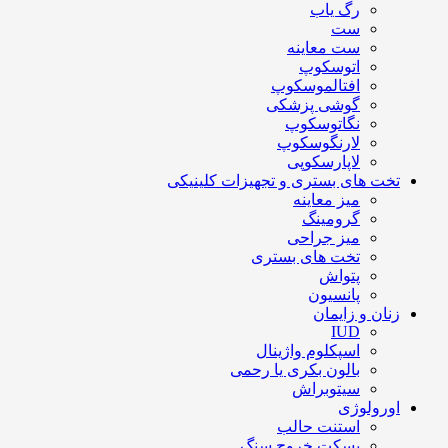
رگ یاب
ست
ست معاینه
اتوسکوپ
افتالموسکوپ
گوشی پزشکی
نگاتوسکوپ
لارنگوسکوپ
لاپارسکوپی
تخت های بستری و تجهیزات کلینیکی
میز معاینه
گرومینگ
میز جراحی
تخت های بستری
پتواش
پانسیون
زنان و زایمان
IUD
اسپکلوم واژینال
بالون بکری یا رحمی
سیتوبراش
اورولوژی
استنت حالب
بسکت خروج سنگ