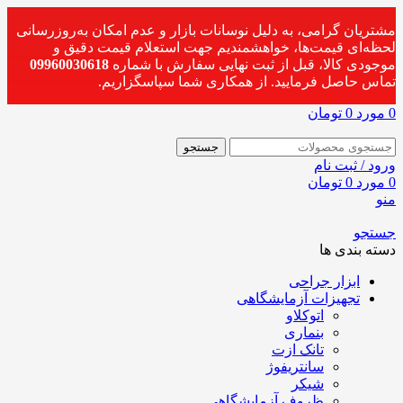
مشتریان گرامی، به دلیل نوسانات بازار و عدم امکان به‌روزرسانی
لحظه‌ای قیمت‌ها، خواهشمندیم جهت استعلام قیمت دقیق و
موجودی کالا، قبل از ثبت نهایی سفارش با شماره
09960030618
تماس حاصل فرمایید. از همکاری شما سپاسگزاریم.
0
مورد
0
تومان
جستجو
ورود / ثبت نام
0
مورد
0
تومان
منو
جستجو
دسته بندی ها
ابزار جراحی
تجهیزات آزمایشگاهی
اتوکلاو
بنماری
تانک ازت
سانتریفوژ
شیکر
ظروف آزمایشگاهی