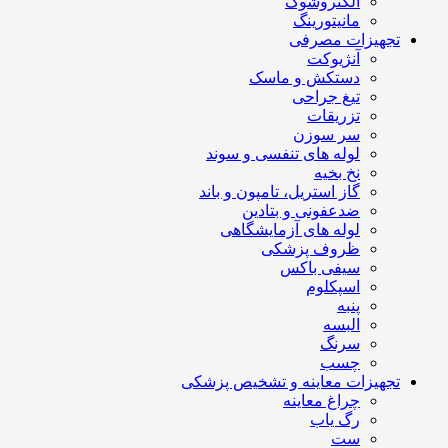
الکتروشوک
مانیتورینگ
تجهیزات مصرفی
آنژیوکت
دستکش و ماسک
تیغ جراحی
تزریقات
سر سوزن
لوله های تنفسی و سوند
نخ بخیه
گاز استریل، تامپون و باند
ضدعفونی و بتادین
لوله های آزمایشگاهی
ظروف پزشکی
سیفی باکس
اسپکلوم
پنبه
البسه
سرنگ
چسب
تجهیزات معاینه و تشخیص پزشکی
چراغ معاینه
رگ یاب
ست