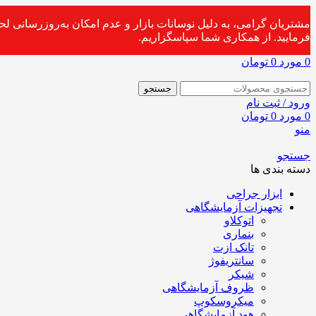
مشتریان گرامی، به دلیل نوسانات بازار و عدم امکان به‌روزرسانی ل
فرمایید. از همکاری شما سپاسگزاریم.
0
مورد
0
تومان
جستجو
ورود / ثبت نام
0
مورد
0
تومان
منو
جستجو
دسته بندی ها
ابزار جراحی
تجهیزات آزمایشگاهی
اتوکلاو
بنماری
تانک ازت
سانتریفوژ
شیکر
ظروف آزمایشگاهی
میکروسکوپ
هود آزمایشگاهی