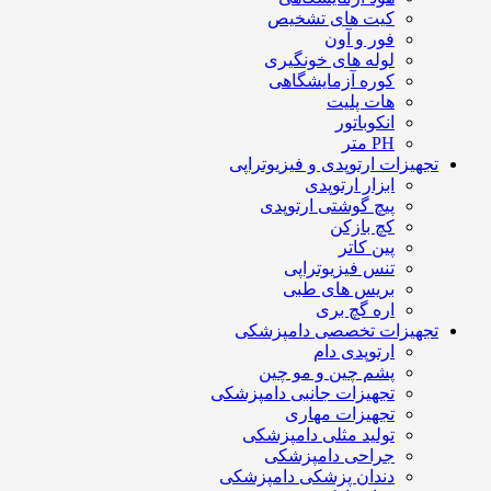
کیت های تشخیص
فور و آون
لوله های خونگیری
کوره آزمایشگاهی
هات پلیت
انکوباتور
PH متر
تجهیزات ارتوپدی و فیزیوتراپی
ابزار ارتوپدی
پیچ گوشتی ارتوپدی
کچ بازکن
پین کاتر
تنس فیزیوتراپی
بریس های طبی
اره گچ بری
تجهیزات تخصصی دامپزشکی
ارتوپدی دام
پشم چین و مو چین
تجهیزات جانبی دامپزشکی
تجهیزات مهاری
تولید مثلی دامپزشکی
جراحی دامپزشکی
دندان پزشکی دامپزشکی