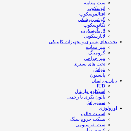
ست معاینه
اتوسکوپ
افتالموسکوپ
گوشی پزشکی
نگاتوسکوپ
لارنگوسکوپ
لاپارسکوپی
تخت های بستری و تجهیزات کلینیکی
میز معاینه
گرومینگ
میز جراحی
تخت های بستری
پتواش
پانسیون
زنان و زایمان
IUD
اسپکلوم واژینال
بالون بکری یا رحمی
سیتوبراش
اورولوژی
استنت حالب
بسکت خروج سنگ
ست نفرستومی
کیسه ادرار