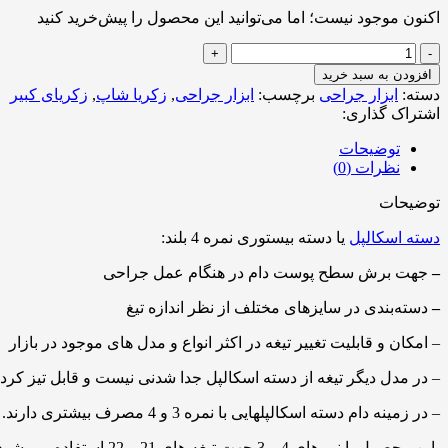
اکنون موجود نیست؛ اما می‌توانید این محصول را پیش‌خرید کنید
دسته
اسکالپل
افزودن به سبد خرید
نمره
دسته:
ابزار جراحی
برچسب:
ابزار جراحی
,
زکریا شاپ
,
زکریای کبیر
4
اشتراک گذاری:
بلند
عدد
توضیحات
نظرات (0)
توضیحات
دسته اسکالپل
یا دسته بیستوری نمره 4 بلند:
–
جهت برش سطح پوست دام در هنگام عمل جراحی
–
دسته‌بندی در سایزهای مختلف از نظر اندازه تیغ
– امکان و قابلیت تغییر تیغه در اکثر انواع و مدل های موجود در بازار
– در مدل دیگر تیغه از دسته اسکالپل جدا شدنی نیست و قابل تیز کرد
– در زمینه دام دسته اسکالپلهایی با نمره 3 و 4 مصرف بیشتری دارند.
-این محصول با نمرهای 4 و 3 جهت تیغه های 21 و 22 استفاده می شود.