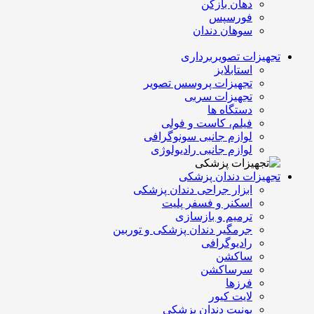
دهان بازکن
فورسپس
سوهان دندان
تجهیزات تصویربرداری
استابلایز
تجهیزات پروسس تصویر
تجهیزات سربی
دستگاه ها
فیلم، کاست و فولی
لوازم جانبی سونوگرافی
لوازم جانبی رادیولوژی
تجهیزات دندان پزشکی
ابزار جراحی دندان پزشکی
اسکنر و فسفر پلیت
ترمیم و بازسازی
جرمگیر دندان پزشکی و توربین
رادیوگرافی
ساکشن
سرساکشن
فرزها
لایت کیور
یونیت دندان پزشکی