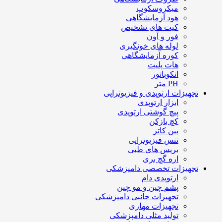
میکروسکوپ
هود آزمایشگاهی
کیت های تشخیص
فور و آون
لوله های خونگیری
کوره آزمایشگاهی
هات پلیت
انکوباتور
PH متر
تجهیزات ارتوپدی و فیزیوتراپی
ابزار ارتوپدی
پیچ گوشتی ارتوپدی
کچ بازکن
پین کاتر
تنس فیزیوتراپی
بریس های طبی
اره گچ بری
تجهیزات تخصصی دامپزشکی
ارتوپدی دام
پشم چین و مو چین
تجهیزات جانبی دامپزشکی
تجهیزات مهاری
تولید مثلی دامپزشکی