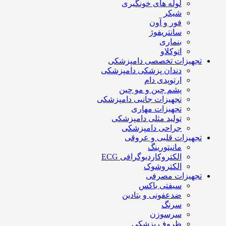
لوله های خونگیری
شیکر
فور و آون
سانتریفوژ
بنماری
اتوکلاو
تجهیزات تخصصی دامپزشکی
دندان پزشکی دامپزشکی
ارتوپدی دام
پشم چین و مو چین
تجهیزات جانبی دامپزشکی
تجهیزات مهاری
تولید مثلی دامپزشکی
جراحی دامپزشکی
تجهیزات قلبی و عروقی
مانیتورینگ
الکتروکاردیوگرافی ECG
الکتروشوک
تجهیزات مصرفی
سیفتی باکس
ضدعفونی و بتادین
سرنگ
سرسوزن
ظروف پزشکی