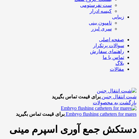
ست نفرستومی
کیسه ادرار
زیبایی
تامپون بینی
سری لیزر
صفحه اصلی
سوالات پرتکرار
راهنمای سفارش
تماس با ما
بلاگ
مقالات
شیت انتقال جنین
برای قیمت تماس بگیرید
بازگشت به محصولات
Embryo flushing catheters for mares
برای قیمت تماس بگیرید
دستکش جمع آوری اسپرم مینی