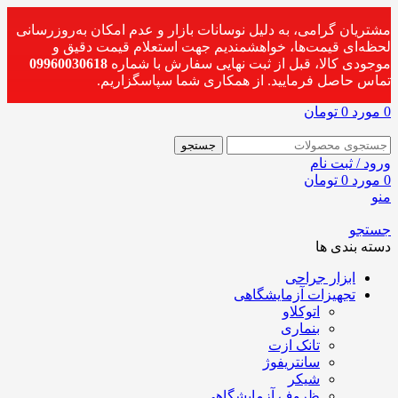
مشتریان گرامی، به دلیل نوسانات بازار و عدم امکان به‌روزرسانی
لحظه‌ای قیمت‌ها، خواهشمندیم جهت استعلام قیمت دقیق و
موجودی کالا، قبل از ثبت نهایی سفارش با شماره
09960030618
تماس حاصل فرمایید. از همکاری شما سپاسگزاریم.
0
مورد
0
تومان
جستجو
ورود / ثبت نام
0
مورد
0
تومان
منو
جستجو
دسته بندی ها
ابزار جراحی
تجهیزات آزمایشگاهی
اتوکلاو
بنماری
تانک ازت
سانتریفوژ
شیکر
ظروف آزمایشگاهی