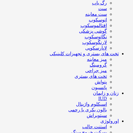
رگ یاب
ست
ست معاینه
اتوسکوپ
افتالموسکوپ
گوشی پزشکی
نگاتوسکوپ
لارنگوسکوپ
لاپارسکوپی
تخت های بستری و تجهیزات کلینیکی
میز معاینه
گرومینگ
میز جراحی
تخت های بستری
پتواش
پانسیون
زنان و زایمان
IUD
اسپکلوم واژینال
بالون بکری یا رحمی
سیتوبراش
اورولوژی
استنت حالب
بسکت خروج سنگ