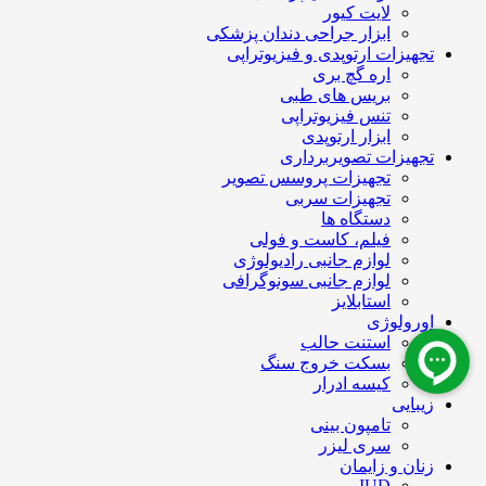
لایت کیور
ابزار جراحی دندان پزشکی
تجهیزات ارتوپدی و فیزیوتراپی
اره گچ بری
بریس های طبی
تنس فیزیوتراپی
ابزار ارتوپدی
تجهیزات تصویربرداری
تجهیزات پروسس تصویر
تجهیزات سربی
دستگاه ها
فیلم، کاست و فولی
لوازم جانبی رادیولوژی
لوازم جانبی سونوگرافی
استابلایز
اورولوژی
استنت حالب
بسکت خروج سنگ
کیسه ادرار
زیبایی
تامپون بینی
سری لیزر
زنان و زایمان
IUD