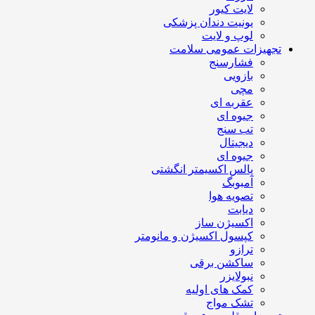
لایت کیور
یونیت دندان پزشکی
لوپ و لایت
تجهیزات عمومی سلامت
فشارسنج
بازویی
مچی
عقربه ای
جیوه ای
تب سنج
دیجیتال
جیوه ای
پالس اکسیمتر انگشتی
آمبوبگ
تصویه هوا
دیابت
اکسیژن ساز
کپسول اکسیژن و مانومتر
ترازو
ساکشن برقی
نبولایزر
کمک های اولیه
تشک مواج