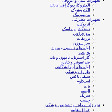
تجهیزات قلبی و عروقی
الکتروکاردیوگرافی ECG
الکتروشوک
مانیتورینگ
تجهیزات مصرفی
آنژیوکت
دستکش و ماسک
تیغ جراحی
تزریقات
سر سوزن
لوله های تنفسی و سوند
نخ بخیه
گاز استریل، تامپون و باند
ضدعفونی و بتادین
لوله های آزمایشگاهی
ظروف پزشکی
سیفی باکس
اسپکلوم
پنبه
البسه
سرنگ
چسب
تجهیزات معاینه و تشخیص پزشکی
چراغ معاینه