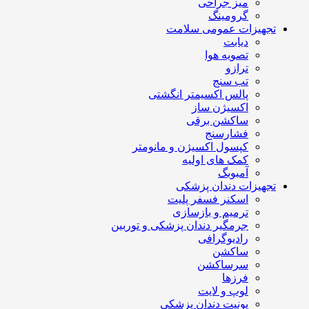
میز جراحی
گرومینگ
تجهیزات عمومی سلامت
دیابت
تصویه هوا
ترازو
تب سنج
پالس اکسیمتر انگشتی
اکسیژن ساز
ساکشن برقی
فشارسنج
کپسول اکسیژن و مانومتر
کمک های اولیه
آمبوبگ
تجهیزات دندان پزشکی
اسکنر فسفر پلیت
ترمیم و بازسازی
جرمگیر دندان پزشکی و توربین
رادیوگرافی
ساکشن
سرساکشن
فرزها
لوپ و لایت
یونیت دندان پزشکی