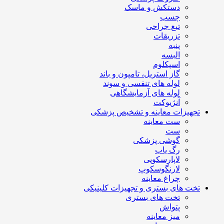
دستکش و ماسک
چسب
تیغ جراحی
تزریقات
پنبه
البسه
اسپکلوم
گاز استریل، تامپون و باند
لوله های تنفسی و سوند
لوله های آزمایشگاهی
آنژیوکت
تجهیزات معاینه و تشخیص پزشکی
ست معاینه
ست
گوشی پزشکی
رگ یاب
لاپارسکوپی
لارنگوسکوپ
چراغ معاینه
تخت های بستری و تجهیزات کلینیکی
تخت های بستری
پتواش
میز معاینه