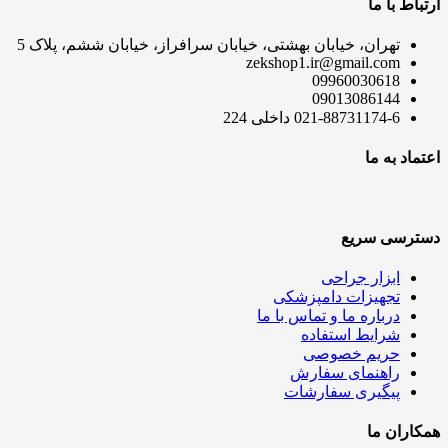
ارتباط با ما
تهران، خیابان بهشتی، خیابان سرافراز، خیابان ششم، پلاک 5
zekshop1.ir@gmail.com
09960030618
09013086144
021-88731174-6 داخلی 224
اعتماد به ما
دسترسی سریع
ابزار جراحی
تجهیزات دامپزشکی
درباره ما و تماس با ما
شرایط استفاده
حریم خصوصی
راهنمای سفارش
پیگیری سفارشات
همکاران ما