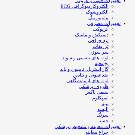
تجهیزات قلبی و عروقی
الکتروکاردیوگرافی ECG
الکتروشوک
مانیتورینگ
تجهیزات مصرفی
آنژیوکت
دستکش و ماسک
تیغ جراحی
تزریقات
سر سوزن
لوله های تنفسی و سوند
نخ بخیه
گاز استریل، تامپون و باند
ضدعفونی و بتادین
لوله های آزمایشگاهی
ظروف پزشکی
سیفی باکس
اسپکلوم
پنبه
البسه
سرنگ
چسب
تجهیزات معاینه و تشخیص پزشکی
چراغ معاینه