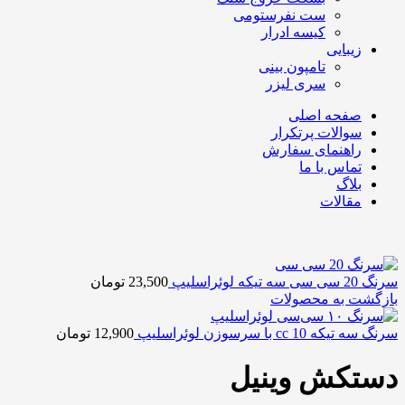
ست نفرستومی
کیسه ادرار
زیبایی
تامپون بینی
سری لیزر
صفحه اصلی
سوالات پرتکرار
راهنمای سفارش
تماس با ما
بلاگ
مقالات
سرنگ 20 سی سی سه تیکه لوئراسلیپ
23,500
تومان
بازگشت به محصولات
سرنگ سه تیکه 10 cc با سرسوزن لوئراسلیپ
12,900
تومان
دستکش وینیل