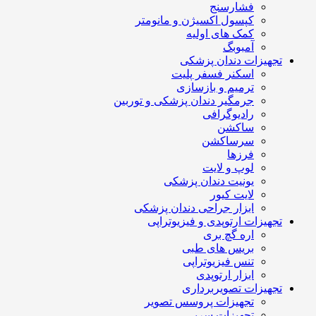
فشارسنج
کپسول اکسیژن و مانومتر
کمک های اولیه
آمبوبگ
تجهیزات دندان پزشکی
اسکنر فسفر پلیت
ترمیم و بازسازی
جرمگیر دندان پزشکی و توربین
رادیوگرافی
ساکشن
سرساکشن
فرزها
لوپ و لایت
یونیت دندان پزشکی
لایت کیور
ابزار جراحی دندان پزشکی
تجهیزات ارتوپدی و فیزیوتراپی
اره گچ بری
بریس های طبی
تنس فیزیوتراپی
ابزار ارتوپدی
تجهیزات تصویربرداری
تجهیزات پروسس تصویر
تجهیزات سربی