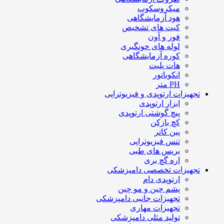
میکروسکوپ
هود آزمایشگاهی
کیت های تشخیص
فور و آون
لوله های خونگیری
کوره آزمایشگاهی
هات پلیت
انکوباتور
PH متر
تجهیزات ارتوپدی و فیزیوتراپی
ابزار ارتوپدی
پیچ گوشتی ارتوپدی
کچ بازکن
پین کاتر
تنس فیزیوتراپی
بریس های طبی
اره گچ بری
تجهیزات تخصصی دامپزشکی
ارتوپدی دام
پشم چین و مو چین
تجهیزات جانبی دامپزشکی
تجهیزات مهاری
تولید مثلی دامپزشکی