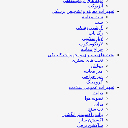
لوله های آزمایشگاهی
آنژیوکت
تجهیزات معاینه و تشخیص پزشکی
ست معاینه
ست
گوشی پزشکی
رگ یاب
لاپارسکوپی
لارنگوسکوپ
چراغ معاینه
تخت های بستری و تجهیزات کلینیکی
تخت های بستری
پتواش
میز معاینه
میز جراحی
گرومینگ
تجهیزات عمومی سلامت
دیابت
تصویه هوا
ترازو
تب سنج
پالس اکسیمتر انگشتی
اکسیژن ساز
ساکشن برقی