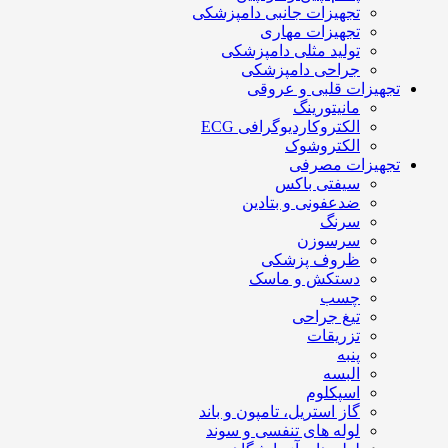
تجهیزات جانبی دامپزشکی
تجهیزات مهاری
تولید مثلی دامپزشکی
جراحی دامپزشکی
تجهیزات قلبی و عروقی
مانیتورینگ
الکتروکاردیوگرافی ECG
الکتروشوک
تجهیزات مصرفی
سیفتی باکس
ضدعفونی و بتادین
سرنگ
سرسوزن
ظروف پزشکی
دستکش و ماسک
چسب
تیغ جراحی
تزریقات
پنبه
البسه
اسپکلوم
گاز استریل، تامپون و باند
لوله های تنفسی و سوند