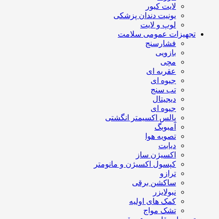
لایت کیور
یونیت دندان پزشکی
لوپ و لایت
تجهیزات عمومی سلامت
فشارسنج
بازویی
مچی
عقربه ای
جیوه ای
تب سنج
دیجیتال
جیوه ای
پالس اکسیمتر انگشتی
آمبوبگ
تصویه هوا
دیابت
اکسیژن ساز
کپسول اکسیژن و مانومتر
ترازو
ساکشن برقی
نبولایزر
کمک های اولیه
تشک مواج