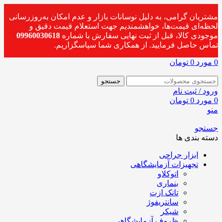
مشتریان گرامی، به دلیل نوسانات بازار و عدم امکان به‌روزرسانی
لحظه‌ای قیمت‌ها، خواهشمندیم جهت استعلام قیمت دقیق و
موجودی کالا، قبل از ثبت نهایی سفارش با شماره
09960030618
تماس حاصل فرمایید. از همکاری شما سپاسگزاریم.
0
مورد
0
تومان
جستجو
ورود / ثبت نام
0
مورد
0
تومان
منو
جستجو
دسته بندی ها
ابزار جراحی
تجهیزات آزمایشگاهی
اتوکلاو
بنماری
تانک ازت
سانتریفوژ
شیکر
ظروف آزمایشگاهی