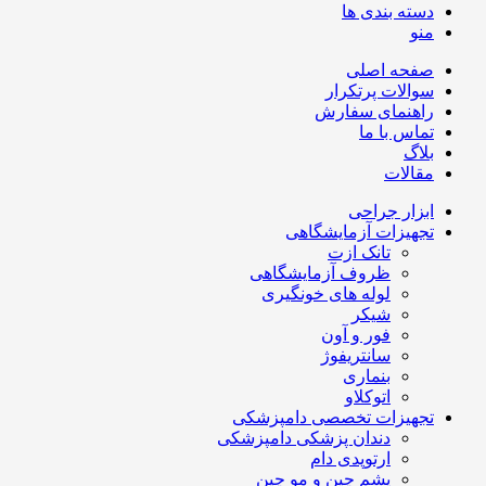
دسته بندی ها
منو
صفحه اصلی
سوالات پرتکرار
راهنمای سفارش
تماس با ما
بلاگ
مقالات
ابزار جراحی
تجهیزات آزمایشگاهی
تانک ازت
ظروف آزمایشگاهی
لوله های خونگیری
شیکر
فور و آون
سانتریفوژ
بنماری
اتوکلاو
تجهیزات تخصصی دامپزشکی
دندان پزشکی دامپزشکی
ارتوپدی دام
پشم چین و مو چین