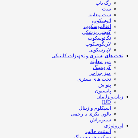
رگ یاب
ست
ست معاینه
اتوسکوپ
افتالموسکوپ
گوشی پزشکی
نگاتوسکوپ
لارنگوسکوپ
لاپارسکوپی
تخت های بستری و تجهیزات کلینیکی
میز معاینه
گرومینگ
میز جراحی
تخت های بستری
پتواش
پانسیون
زنان و زایمان
IUD
اسپکلوم واژینال
بالون بکری یا رحمی
سیتوبراش
اورولوژی
استنت حالب
بسکت خروج سنگ