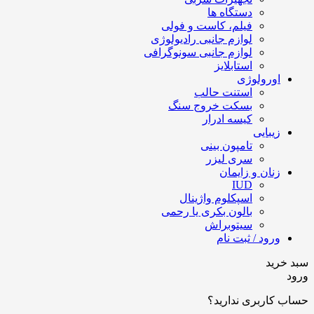
دستگاه ها
فیلم، کاست و فولی
لوازم جانبی رادیولوژی
لوازم جانبی سونوگرافی
استابلایز
اورولوژی
استنت حالب
بسکت خروج سنگ
کیسه ادرار
زیبایی
تامپون بینی
سری لیزر
زنان و زایمان
IUD
اسپکلوم واژینال
بالون بکری یا رحمی
سیتوبراش
ورود / ثبت نام
سبد خرید
ورود
حساب کاربری ندارید؟