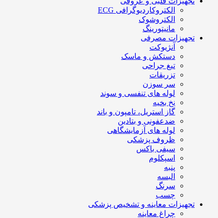
تجهیزات قلبی و عروقی
الکتروکاردیوگرافی ECG
الکتروشوک
مانیتورینگ
تجهیزات مصرفی
آنژیوکت
دستکش و ماسک
تیغ جراحی
تزریقات
سر سوزن
لوله های تنفسی و سوند
نخ بخیه
گاز استریل، تامپون و باند
ضدعفونی و بتادین
لوله های آزمایشگاهی
ظروف پزشکی
سیفی باکس
اسپکلوم
پنبه
البسه
سرنگ
چسب
تجهیزات معاینه و تشخیص پزشکی
چراغ معاینه