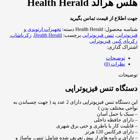
هلس هرالد Health Herald
جهت اطلاع از قیمت تماس بگیرید
شناسه محصول:
Health Herald
دسته:
تجهیزات ارتوپدی و
فیزیوتراپی
,
تنس فیزیوتراپی
برچسب:
Health Herald
,
زکریاشاپ
,
زکریای کبیر
,
فیزیوتراپی
اشتراک گذاری:
توضیحات
نظرات (0)
توضیحات
دستگاه تنس فیزیوتراپی
این دستگاه تنس فیزیوتراپی دارای 2 عدد پد ( جهت چسباندن به
نواحی مختلف بدن )
– سبک با حمل آسان
– دارای حافظه داخلی
– قابلیت کار با باطری و حتی برق شهری
– دارای فرکانس 120 هرتز
– دارای برنامه های از پیش تعریف شده شامل: تنس، ماساژ و