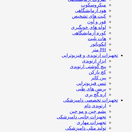
میکروسکوپ
هود آزمایشگاهی
کیت های تشخیص
فور و آون
لوله های خونگیری
کوره آزمایشگاهی
هات پلیت
انکوباتور
PH متر
تجهیزات ارتوپدی و فیزیوتراپی
ابزار ارتوپدی
پیچ گوشتی ارتوپدی
کچ بازکن
پین کاتر
تنس فیزیوتراپی
بریس های طبی
اره گچ بری
تجهیزات تخصصی دامپزشکی
ارتوپدی دام
پشم چین و مو چین
تجهیزات جانبی دامپزشکی
تجهیزات مهاری
تولید مثلی دامپزشکی