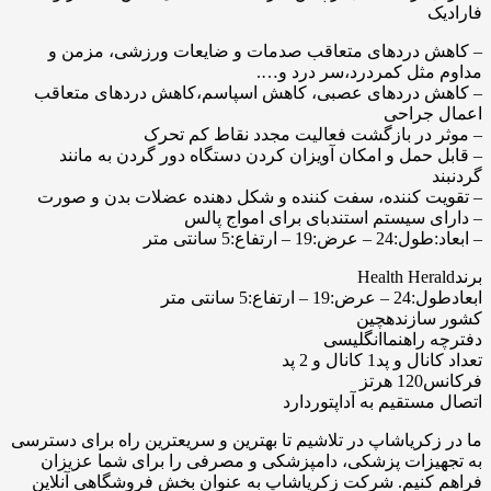
فارادیک
– کاهش دردهای متعاقب صدمات و ضایعات ورزشی، مزمن و
مداوم مثل کمردرد،سر درد و….
– کاهش دردهای عصبی، کاهش اسپاسم،کاهش دردهای متعاقب
اعمال جراحی
– موثر در بازگشت فعالیت مجدد نقاط کم تحرک
– قابل حمل و امکان آویزان کردن دستگاه دور گردن به مانند
گردنبند
– تقویت کننده، سفت کننده و شکل دهنده عضلات بدن و صورت
– دارای سیستم استندبای برای امواج پالس
– ابعاد:طول:24 – عرض:19 – ارتفاع:5 سانتی متر
برند
Health Herald
ابعاد
طول:24 – عرض:19 – ارتفاع:5 سانتی متر
کشور سازنده
چین
دفترچه راهنما
انگلیسی
تعداد کانال و پد
1 کانال و 2 پد
فرکانس
120 هرتز
اتصال مستقیم به آداپتور
دارد
ما در زکریاشاپ در تلاشیم تا بهترین و سریعترین راه برای دسترسی
به تجهیزات پزشکی، دامپزشکی و مصرفی را برای شما عزیزان
فراهم کنیم. شرکت زکریاشاپ به عنوان بخش فروشگاهی آنلاین