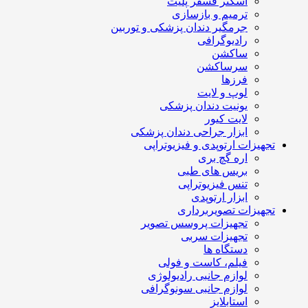
اسکنر فسفر پلیت
ترمیم و بازسازی
جرمگیر دندان پزشکی و توربین
رادیوگرافی
ساکشن
سرساکشن
فرزها
لوپ و لایت
یونیت دندان پزشکی
لایت کیور
ابزار جراحی دندان پزشکی
تجهیزات ارتوپدی و فیزیوتراپی
اره گچ بری
بریس های طبی
تنس فیزیوتراپی
ابزار ارتوپدی
تجهیزات تصویربرداری
تجهیزات پروسس تصویر
تجهیزات سربی
دستگاه ها
فیلم، کاست و فولی
لوازم جانبی رادیولوژی
لوازم جانبی سونوگرافی
استابلایز