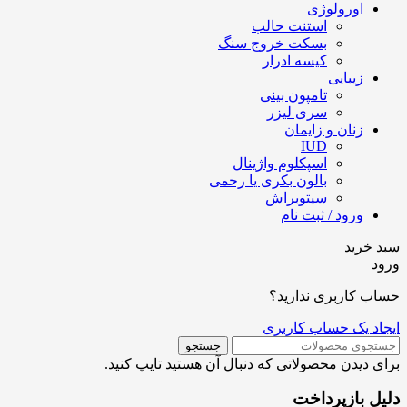
اورولوژی
استنت حالب
بسکت خروج سنگ
کیسه ادرار
زیبایی
تامپون بینی
سری لیزر
زنان و زایمان
IUD
اسپکلوم واژینال
بالون بکری یا رحمی
سیتوبراش
ورود / ثبت نام
سبد خرید
ورود
حساب کاربری ندارید؟
ایجاد یک حساب کاربری
جستجو
برای دیدن محصولاتی که دنبال آن هستید تایپ کنید.
دلیل بازپرداخت