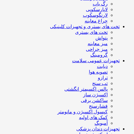
رگ یاب
لاپارسکوپی
لارنگوسکوپ
چراغ معاینه
تخت های بستری و تجهیزات کلینیکی
تخت های بستری
پتواش
میز معاینه
میز جراحی
گرومینگ
تجهیزات عمومی سلامت
دیابت
تصویه هوا
ترازو
تب سنج
پالس اکسیمتر انگشتی
اکسیژن ساز
ساکشن برقی
فشارسنج
کپسول اکسیژن و مانومتر
کمک های اولیه
آمبوبگ
تجهیزات دندان پزشکی