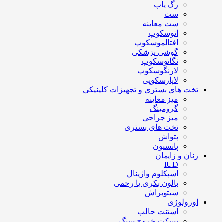
رگ یاب
ست
ست معاینه
اتوسکوپ
افتالموسکوپ
گوشی پزشکی
نگاتوسکوپ
لارنگوسکوپ
لاپارسکوپی
تخت های بستری و تجهیزات کلینیکی
میز معاینه
گرومینگ
میز جراحی
تخت های بستری
پتواش
پانسیون
زنان و زایمان
IUD
اسپکلوم واژینال
بالون بکری یا رحمی
سیتوبراش
اورولوژی
استنت حالب
بسکت خروج سنگ