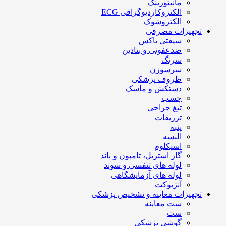
مانیتورینگ
الکتروکاردیوگرافی ECG
الکتروشوک
تجهیزات مصرفی
سیفتی باکس
ضدعفونی و بتادین
سرنگ
سرسوزن
ظروف پزشکی
دستکش و ماسک
چسب
تیغ جراحی
تزریقات
پنبه
البسه
اسپکلوم
گاز استریل، تامپون و باند
لوله های تنفسی و سوند
لوله های آزمایشگاهی
آنژیوکت
تجهیزات معاینه و تشخیص پزشکی
ست معاینه
ست
گوشی پزشکی