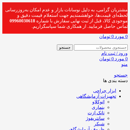
مشتریان گرامی، به دلیل نوسانات بازار و عدم امکان به‌روزرسانی
لحظه‌ای قیمت‌ها، خواهشمندیم جهت استعلام قیمت دقیق و
موجودی کالا، قبل از ثبت نهایی سفارش با شماره
09960030618
تماس حاصل فرمایید. از همکاری شما سپاسگزاریم.
0
مورد
0
تومان
جستجو
ورود / ثبت نام
0
مورد
0
تومان
منو
جستجو
دسته بندی ها
ابزار جراحی
تجهیزات آزمایشگاهی
اتوکلاو
بنماری
تانک ازت
سانتریفوژ
شیکر
ظروف آزمایشگاهی