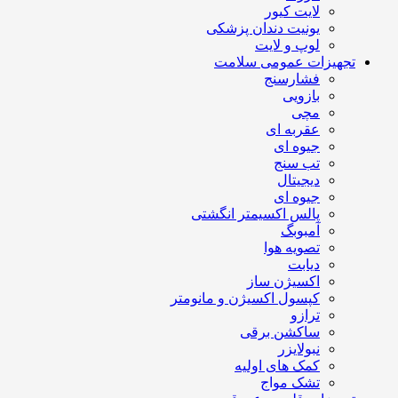
لایت کیور
یونیت دندان پزشکی
لوپ و لایت
تجهیزات عمومی سلامت
فشارسنج
بازویی
مچی
عقربه ای
جیوه ای
تب سنج
دیجیتال
جیوه ای
پالس اکسیمتر انگشتی
آمبوبگ
تصویه هوا
دیابت
اکسیژن ساز
کپسول اکسیژن و مانومتر
ترازو
ساکشن برقی
نبولایزر
کمک های اولیه
تشک مواج