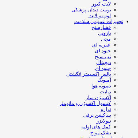
لایت کیور
یونیت دندان پزشکی
لوپ و لایت
تجهیزات عمومی سلامت
فشارسنج
بازویی
مچی
عقربه ای
جیوه ای
تب سنج
دیجیتال
جیوه ای
پالس اکسیمتر انگشتی
آمبوبگ
تصویه هوا
دیابت
اکسیژن ساز
کپسول اکسیژن و مانومتر
ترازو
ساکشن برقی
نبولایزر
کمک های اولیه
تشک مواج