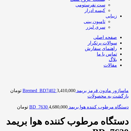
ست نفرستومی
کیسه ادرار
زیبایی
تامپون بینی
سری لیزر
صفحه اصلی
سوالات پرتکرار
راهنمای سفارش
تماس با ما
بلاگ
مقالات
ماساژور مادون قرمز بریمد Bremed_BD7402
3,410,000
تومان
بازگشت به محصولات
دستگاه مرطوب کننده هوا بریمد BD_7630
4,680,000
تومان
دستگاه مرطوب کننده هوا بریمد