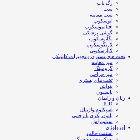
رگ یاب
ست
ست معاینه
اتوسکوپ
افتالموسکوپ
گوشی پزشکی
نگاتوسکوپ
لارنگوسکوپ
لاپارسکوپی
تخت های بستری و تجهیزات کلینیکی
میز معاینه
گرومینگ
میز جراحی
تخت های بستری
پتواش
پانسیون
زنان و زایمان
IUD
اسپکلوم واژینال
بالون بکری یا رحمی
سیتوبراش
اورولوژی
استنت حالب
بسکت خروج سنگ