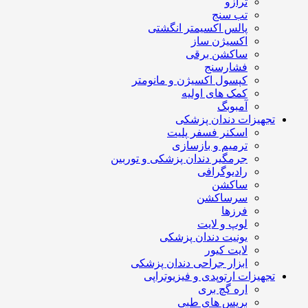
ترازو
تب سنج
پالس اکسیمتر انگشتی
اکسیژن ساز
ساکشن برقی
فشارسنج
کپسول اکسیژن و مانومتر
کمک های اولیه
آمبوبگ
تجهیزات دندان پزشکی
اسکنر فسفر پلیت
ترمیم و بازسازی
جرمگیر دندان پزشکی و توربین
رادیوگرافی
ساکشن
سرساکشن
فرزها
لوپ و لایت
یونیت دندان پزشکی
لایت کیور
ابزار جراحی دندان پزشکی
تجهیزات ارتوپدی و فیزیوتراپی
اره گچ بری
بریس های طبی