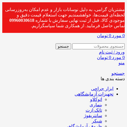
مشتریان گرامی، به دلیل نوسانات بازار و عدم امکان به‌روزرسانی
لحظه‌ای قیمت‌ها، خواهشمندیم جهت استعلام قیمت دقیق و
موجودی کالا، قبل از ثبت نهایی سفارش با شماره
09960030618
تماس حاصل فرمایید. از همکاری شما سپاسگزاریم.
0
مورد
0
تومان
جستجو
ورود / ثبت نام
0
مورد
0
تومان
منو
جستجو
دسته بندی ها
ابزار جراحی
تجهیزات آزمایشگاهی
اتوکلاو
بنماری
تانک ازت
سانتریفوژ
شیکر
ظروف آزمایشگاهی