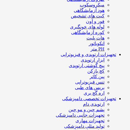
میکروسکوپ
هود آزمایشگاهی
کیت های تشخیص
فور و آون
لوله های خونگیری
کوره آزمایشگاهی
هات پلیت
انکوباتور
PH متر
تجهیزات ارتوپدی و فیزیوتراپی
ابزار ارتوپدی
پیچ گوشتی ارتوپدی
کچ بازکن
پین کاتر
تنس فیزیوتراپی
بریس های طبی
اره گچ بری
تجهیزات تخصصی دامپزشکی
ارتوپدی دام
پشم چین و مو چین
تجهیزات جانبی دامپزشکی
تجهیزات مهاری
تولید مثلی دامپزشکی