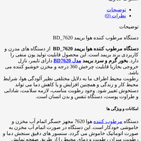
توضیحات
نظرات (0)
توضیحات
دستگاه مرطوب کننده هوا بریمد BD_7620
دستگاه مرطوب کننده هوا بریمد BD_7620
از دستگاه های مدرن و
کاربردی برند بریمد است. این محصول قابلیت تولید یون منفی را
دارد.
بخور گرم و سرد بریمد
مدل BD7620
دارای تایمر، نازل
خروجی بخاربا قابلیت چرخش 360 درجه و مخزن خوشبو کننده می
باشد.
رطوبت محیط اطراف ما به دلایل مختلفی نظیر آلودگی هوا، شرایط
محیط کار و زندگی و همچنین افزایش و یا کاهش دما می تواند
دستخوش تغییر شود. وجود رطوبت مناسب، لازمه سلامت، شادابی
و طراوت پوست، دستگاه تنفس و بدن انسان است.
امکانات و ویژگی ها
دستگاه
مرطوب کننده
هوا 7620 مجهز حسگر اتمام آب مخزن و
خاموشی خودکار است. این دستگاه در صورت اتمام آب مخزن به
صورت اتوماتیک خاموش می گردد. سنسور های دقیق سنجش دما و
رطوبت میزان رطوبت و دمای محیط را از طریق صفحه نمایش