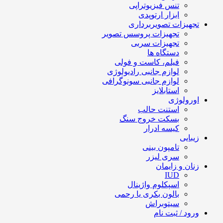
تنس فیزیوتراپی
ابزار ارتوپدی
تجهیزات تصویربرداری
تجهیزات پروسس تصویر
تجهیزات سربی
دستگاه ها
فیلم، کاست و فولی
لوازم جانبی رادیولوژی
لوازم جانبی سونوگرافی
استابلایز
اورولوژی
استنت حالب
بسکت خروج سنگ
کیسه ادرار
زیبایی
تامپون بینی
سری لیزر
زنان و زایمان
IUD
اسپکلوم واژینال
بالون بکری یا رحمی
سیتوبراش
ورود / ثبت نام