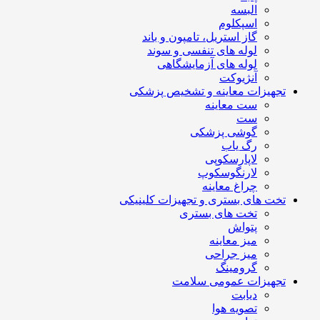
البسه
اسپکلوم
گاز استریل، تامپون و باند
لوله های تنفسی و سوند
لوله های آزمایشگاهی
آنژیوکت
تجهیزات معاینه و تشخیص پزشکی
ست معاینه
ست
گوشی پزشکی
رگ یاب
لاپارسکوپی
لارنگوسکوپ
چراغ معاینه
تخت های بستری و تجهیزات کلینیکی
تخت های بستری
پتواش
میز معاینه
میز جراحی
گرومینگ
تجهیزات عمومی سلامت
دیابت
تصویه هوا