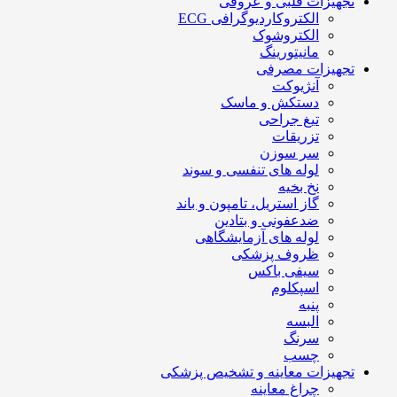
تجهیزات قلبی و عروقی
الکتروکاردیوگرافی ECG
الکتروشوک
مانیتورینگ
تجهیزات مصرفی
آنژیوکت
دستکش و ماسک
تیغ جراحی
تزریقات
سر سوزن
لوله های تنفسی و سوند
نخ بخیه
گاز استریل، تامپون و باند
ضدعفونی و بتادین
لوله های آزمایشگاهی
ظروف پزشکی
سیفی باکس
اسپکلوم
پنبه
البسه
سرنگ
چسب
تجهیزات معاینه و تشخیص پزشکی
چراغ معاینه