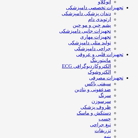
اتوکلاو
تجهیزات تخصصی دامپزشکی
دندان پزشکی دامپزشکی
ارتوپدی دام
پشم چین و مو چین
تجهیزات جانبی دامپزشکی
تجهیزات مهاری
تولید مثلی دامپزشکی
جراحی دامپزشکی
تجهیزات قلبی و عروقی
مانیتورینگ
الکتروکاردیوگرافی ECG
الکتروشوک
تجهیزات مصرفی
سیفتی باکس
ضدعفونی و بتادین
سرنگ
سرسوزن
ظروف پزشکی
دستکش و ماسک
چسب
تیغ جراحی
تزریقات
پنبه