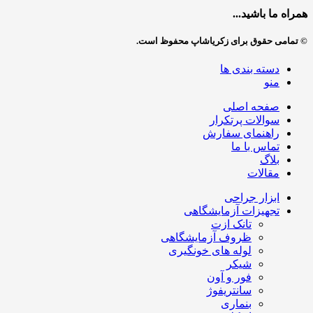
همراه ما باشید...
© تمامی حقوق برای زکریاشاپ محفوظ است.
دسته بندی ها
منو
صفحه اصلی
سوالات پرتکرار
راهنمای سفارش
تماس با ما
بلاگ
مقالات
ابزار جراحی
تجهیزات آزمایشگاهی
تانک ازت
ظروف آزمایشگاهی
لوله های خونگیری
شیکر
فور و آون
سانتریفوژ
بنماری