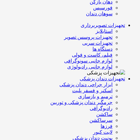
دهان بازکن
فورسپس
سوهان دندان
تجهیزات تصویربرداری
استابلایز
تجهیزات پروسس تصویر
تجهیزات سربی
دستگاه ها
فیلم، کاست و فولی
لوازم جانبی سونوگرافی
لوازم جانبی رادیولوژی
تجهیزات دندان پزشکی
ابزار جراحی دندان پزشکی
اسکنر و فسفر پلیت
ترمیم و بازسازی
جرمگیر دندان پزشکی و توربین
رادیوگرافی
ساکشن
سرساکشن
فرزها
لایت کیور
یونیت دندان پزشکی