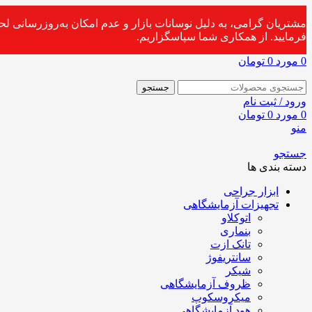
مشتریان گرامی، به دلیل نوسانات بازار و عدم امکان به‌روزرسانی ل
فرمایید. از همکاری شما سپاسگزاریم.
0
مورد
0
تومان
جستجو
ورود / ثبت نام
0
مورد
0
تومان
منو
جستجو
دسته بندی ها
ابزار جراحی
تجهیزات آزمایشگاهی
اتوکلاو
بنماری
تانک ازت
سانتریفوژ
شیکر
ظروف آزمایشگاهی
میکروسکوپ
هود آزمایشگاهی