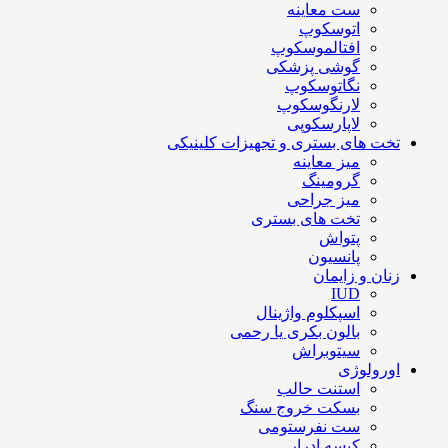
ست معاینه
اتوسکوپ
افتالموسکوپ
گوشی پزشکی
نگاتوسکوپ
لارنگوسکوپ
لاپارسکوپی
تخت های بستری و تجهیزات کلینیکی
میز معاینه
گرومینگ
میز جراحی
تخت های بستری
پتواش
پانسیون
زنان و زایمان
IUD
اسپکلوم واژینال
بالون بکری یا رحمی
سیتوبراش
اورولوژی
استنت حالب
بسکت خروج سنگ
ست نفرستومی
کیسه ادرار