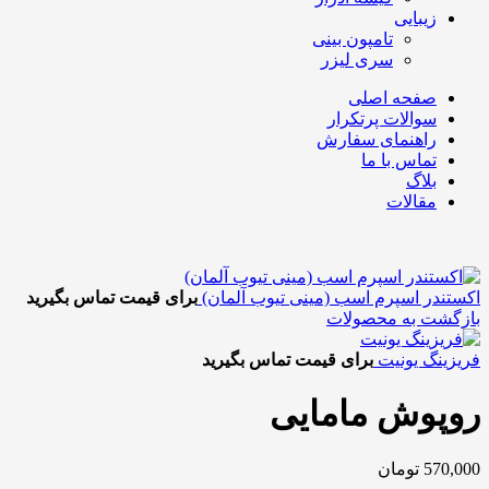
زیبایی
تامپون بینی
سری لیزر
صفحه اصلی
سوالات پرتکرار
راهنمای سفارش
تماس با ما
بلاگ
مقالات
اکستندر اسپرم اسب (مینی تیوب آلمان)
برای قیمت تماس بگیرید
بازگشت به محصولات
فریزینگ یونیت
برای قیمت تماس بگیرید
روپوش مامایی
570,000
تومان