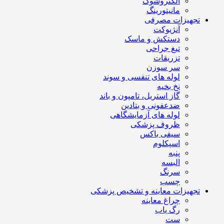
الکتروشوک
مانیتورینگ
تجهیزات مصرفی
آنژیوکت
دستکش و ماسک
تیغ جراحی
تزریقات
سر سوزن
لوله های تنفسی و سوند
نخ بخیه
گاز استریل، تامپون و باند
ضدعفونی و بتادین
لوله های آزمایشگاهی
ظروف پزشکی
سیفی باکس
اسپکلوم
پنبه
البسه
سرنگ
چسب
تجهیزات معاینه و تشخیص پزشکی
چراغ معاینه
رگ یاب
ست