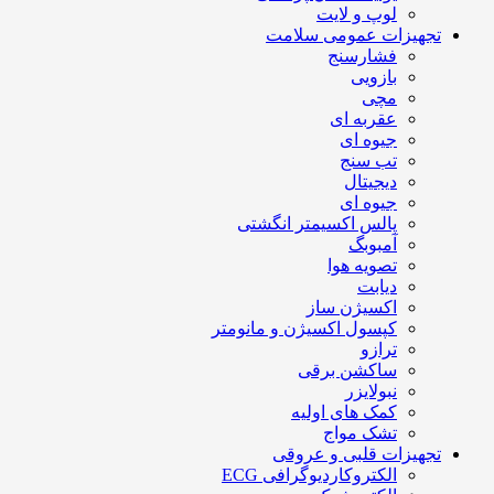
لوپ و لایت
تجهیزات عمومی سلامت
فشارسنج
بازویی
مچی
عقربه ای
جیوه ای
تب سنج
دیجیتال
جیوه ای
پالس اکسیمتر انگشتی
آمبوبگ
تصویه هوا
دیابت
اکسیژن ساز
کپسول اکسیژن و مانومتر
ترازو
ساکشن برقی
نبولایزر
کمک های اولیه
تشک مواج
تجهیزات قلبی و عروقی
الکتروکاردیوگرافی ECG