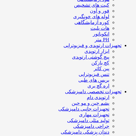
کیت های تشخیص
فور و آون
لوله های خونگیری
کوره آزمایشگاهی
هات پلیت
انکوباتور
PH متر
تجهیزات ارتوپدی و فیزیوتراپی
ابزار ارتوپدی
پیچ گوشتی ارتوپدی
کچ بازکن
پین کاتر
تنس فیزیوتراپی
بریس های طبی
اره گچ بری
تجهیزات تخصصی دامپزشکی
ارتوپدی دام
پشم چین و مو چین
تجهیزات جانبی دامپزشکی
تجهیزات مهاری
تولید مثلی دامپزشکی
جراحی دامپزشکی
دندان پزشکی دامپزشکی