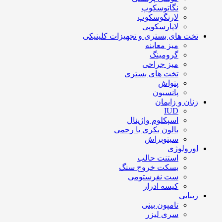
نگاتوسکوپ
لارنگوسکوپ
لاپارسکوپی
تخت های بستری و تجهیزات کلینیکی
میز معاینه
گرومینگ
میز جراحی
تخت های بستری
پتواش
پانسیون
زنان و زایمان
IUD
اسپکلوم واژینال
بالون بکری یا رحمی
سیتوبراش
اورولوژی
استنت حالب
بسکت خروج سنگ
ست نفرستومی
کیسه ادرار
زیبایی
تامپون بینی
سری لیزر