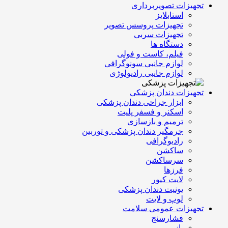
تجهیزات تصویربرداری
استابلایز
تجهیزات پروسس تصویر
تجهیزات سربی
دستگاه ها
فیلم، کاست و فولی
لوازم جانبی سونوگرافی
لوازم جانبی رادیولوژی
تجهیزات دندان پزشکی
ابزار جراحی دندان پزشکی
اسکنر و فسفر پلیت
ترمیم و بازسازی
جرمگیر دندان پزشکی و توربین
رادیوگرافی
ساکشن
سرساکشن
فرزها
لایت کیور
یونیت دندان پزشکی
لوپ و لایت
تجهیزات عمومی سلامت
فشارسنج
بازویی