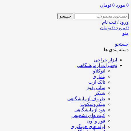
0
مورد
0
تومان
جستجو
ورود / ثبت نام
0
مورد
0
تومان
منو
جستجو
دسته بندی ها
ابزار جراحی
تجهیزات آزمایشگاهی
اتوکلاو
بنماری
تانک ازت
سانتریفوژ
شیکر
ظروف آزمایشگاهی
میکروسکوپ
هود آزمایشگاهی
کیت های تشخیص
فور و آون
لوله های خونگیری