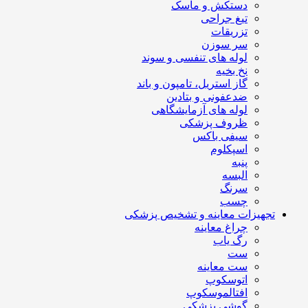
دستکش و ماسک
تیغ جراحی
تزریقات
سر سوزن
لوله های تنفسی و سوند
نخ بخیه
گاز استریل، تامپون و باند
ضدعفونی و بتادین
لوله های آزمایشگاهی
ظروف پزشکی
سیفی باکس
اسپکلوم
پنبه
البسه
سرنگ
چسب
تجهیزات معاینه و تشخیص پزشکی
چراغ معاینه
رگ یاب
ست
ست معاینه
اتوسکوپ
افتالموسکوپ
گوشی پزشکی