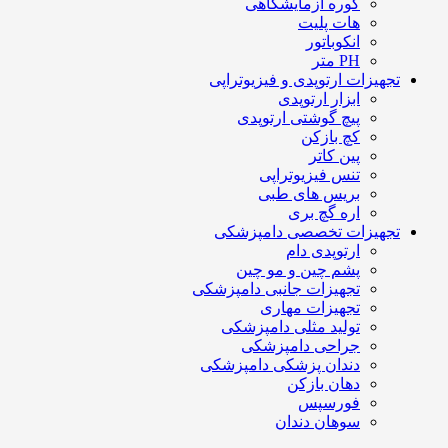
کوره آزمایشگاهی
هات پلیت
انکوباتور
PH متر
تجهیزات ارتوپدی و فیزیوتراپی
ابزار ارتوپدی
پیچ گوشتی ارتوپدی
کچ بازکن
پین کاتر
تنس فیزیوتراپی
بریس های طبی
اره گچ بری
تجهیزات تخصصی دامپزشکی
ارتوپدی دام
پشم چین و مو چین
تجهیزات جانبی دامپزشکی
تجهیزات مهاری
تولید مثلی دامپزشکی
جراحی دامپزشکی
دندان پزشکی دامپزشکی
دهان بازکن
فورسپس
سوهان دندان