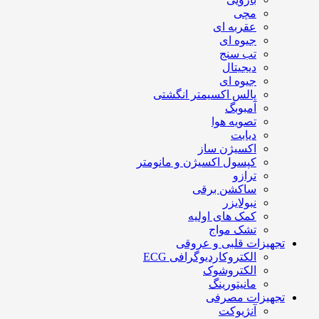
مچی
عقربه ای
جیوه ای
تب سنج
دیجیتال
جیوه ای
پالس اکسیمتر انگشتی
آمبوبگ
تصویه هوا
دیابت
اکسیژن ساز
کپسول اکسیژن و مانومتر
ترازو
ساکشن برقی
نبولایزر
کمک های اولیه
تشک مواج
تجهیزات قلبی و عروقی
الکتروکاردیوگرافی ECG
الکتروشوک
مانیتورینگ
تجهیزات مصرفی
آنژیوکت