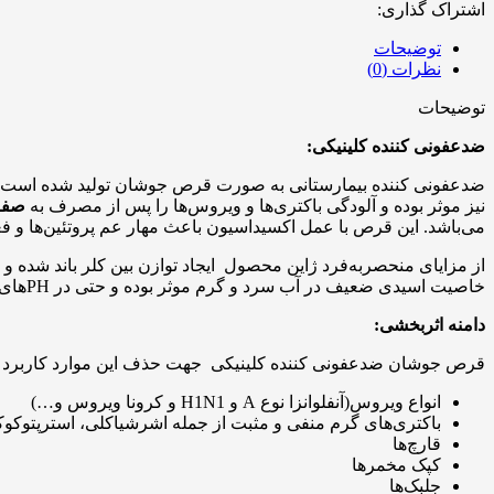
اشتراک گذاری:
توضیحات
نظرات (0)
توضیحات
ضدعفونی کننده کلینیکی:
نیز موثر بوده و آلودگی باکتری‌ها و ویروس‌ها را پس از مصرف به
صفر
می‌باشد. این قرص با عمل اکسیداسیون باعث مهار عم پروتئین‌ها و فعا
از مزایای منحصربه‌فرد ژاین محصول ایجاد توازن بین کلر باند شده و 
خاصیت اسیدی ضعیف در آب سرد و گرم موثر بوده و حتی در PHهای ۶ و کمتر از آن، قدرت خود را حفظ می‌کند.
دامنه اثربخشی:
قرص جوشان ضدعفونی کننده کلینیکی جهت حذف این موارد کاربرد د
انواع ویروس(آنفلوانزا نوع A و H1N1 و کرونا ویروس و…)
باکتری‌های گرم منفی و مثبت از جمله اشرشیاکلی، استرپتوک
قارچ‌ها
کپک مخمرها
جلبک‌ها