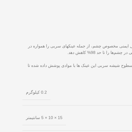
ایل ایمنی مخصوص چشم، از جمله عینکهای سربی را همواره در
الا دارای سرب معادل 0.5mm یا 0.75mm استفاده می شود. علاوه بر این سطوح شیشه سربی این عینک ها با موادی پوشش داده شده تا
0.2 کیلوگرم
15 × 10 × 5 سانتیمتر