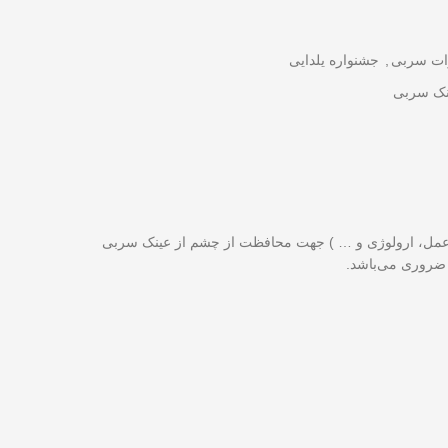
ات سربی
,
جشنواره یلدایی
نک سربی
اتاق عمل، ارولوژی و … ) جهت محافظت از چشم از عینک سربی
ن ضروری می‌باشد.