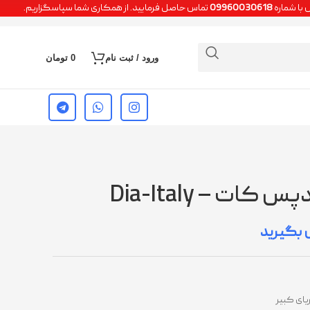
 با شماره
09960030618
تماس حاصل فرمایید. از همکاری شما سپاسگزاریم.
ورود / ثبت نام
0
تومان
کات – Dia-Italy
یای کبیر