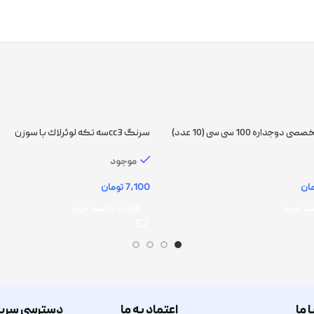
اره 100 سی سی (10 عدد)
سرنگ cc3سه تکه لوئرلاك با سوزن
موجود
ان
تومان
بد خرید
افزودن به سبد خرید
ا ما
اعتماد به ما
دسترسی سری