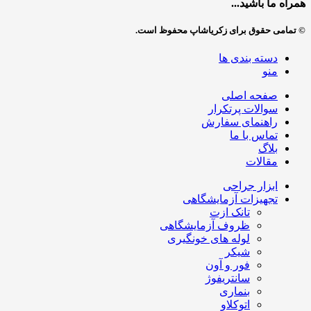
همراه ما باشید...
© تمامی حقوق برای زکریاشاپ محفوظ است.
دسته بندی ها
منو
صفحه اصلی
سوالات پرتکرار
راهنمای سفارش
تماس با ما
بلاگ
مقالات
ابزار جراحی
تجهیزات آزمایشگاهی
تانک ازت
ظروف آزمایشگاهی
لوله های خونگیری
شیکر
فور و آون
سانتریفوژ
بنماری
اتوکلاو