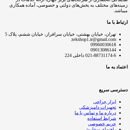
زمینه‌های مختلف به بخش‌های دولتی و خصوصی، آماده همکاری
میباشد.
ارتباط با ما
تهران، خیابان بهشتی، خیابان سرافراز، خیابان ششم، پلاک 5
zekshop1.ir@gmail.com
09960030618
09013086144
021-88731174-6 داخلی 224
اعتماد به ما
دسترسی سریع
ابزار جراحی
تجهیزات دامپزشکی
درباره ما و تماس با ما
شرایط استفاده
حریم خصوصی
راهنمای سفارش