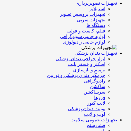
تجهیزات تصویربرداری
استابلایز
تجهیزات پروسس تصویر
تجهیزات سربی
دستگاه ها
فیلم، کاست و فولی
لوازم جانبی سونوگرافی
لوازم جانبی رادیولوژی
تجهیزات دندان پزشکی
ابزار جراحی دندان پزشکی
اسکنر و فسفر پلیت
ترمیم و بازسازی
جرمگیر دندان پزشکی و توربین
رادیوگرافی
ساکشن
سرساکشن
فرزها
لایت کیور
یونیت دندان پزشکی
لوپ و لایت
تجهیزات عمومی سلامت
فشارسنج
بازویی