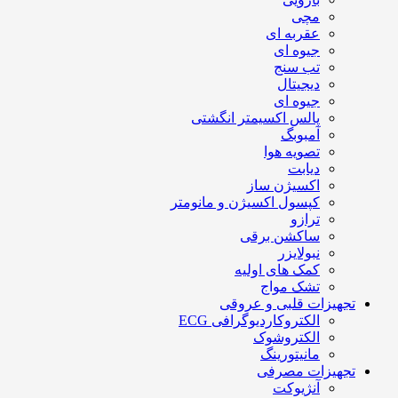
مچی
عقربه ای
جیوه ای
تب سنج
دیجیتال
جیوه ای
پالس اکسیمتر انگشتی
آمبوبگ
تصویه هوا
دیابت
اکسیژن ساز
کپسول اکسیژن و مانومتر
ترازو
ساکشن برقی
نبولایزر
کمک های اولیه
تشک مواج
تجهیزات قلبی و عروقی
الکتروکاردیوگرافی ECG
الکتروشوک
مانیتورینگ
تجهیزات مصرفی
آنژیوکت