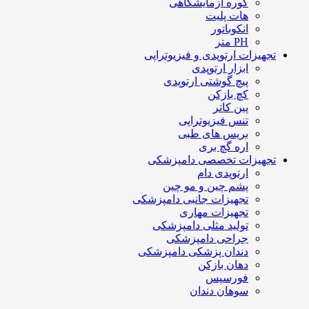
کوره آزمایشگاهی
هات پلیت
انکوباتور
PH متر
تجهیزات ارتوپدی و فیزیوتراپی
ابزار ارتوپدی
پیچ گوشتی ارتوپدی
کچ بازکن
پین کاتر
تنس فیزیوتراپی
بریس های طبی
اره گچ بری
تجهیزات تخصصی دامپزشکی
ارتوپدی دام
پشم چین و مو چین
تجهیزات جانبی دامپزشکی
تجهیزات مهاری
تولید مثلی دامپزشکی
جراحی دامپزشکی
دندان پزشکی دامپزشکی
دهان بازکن
فورسپس
سوهان دندان