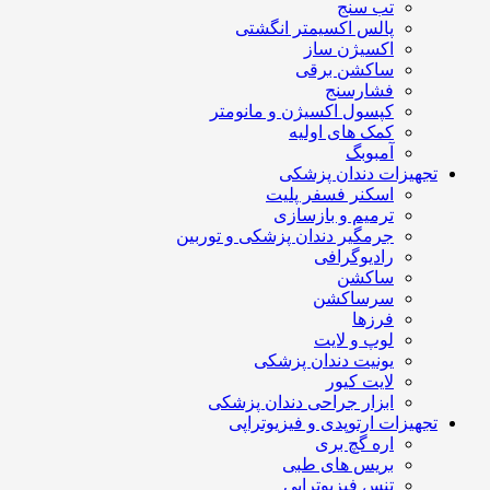
تب سنج
پالس اکسیمتر انگشتی
اکسیژن ساز
ساکشن برقی
فشارسنج
کپسول اکسیژن و مانومتر
کمک های اولیه
آمبوبگ
تجهیزات دندان پزشکی
اسکنر فسفر پلیت
ترمیم و بازسازی
جرمگیر دندان پزشکی و توربین
رادیوگرافی
ساکشن
سرساکشن
فرزها
لوپ و لایت
یونیت دندان پزشکی
لایت کیور
ابزار جراحی دندان پزشکی
تجهیزات ارتوپدی و فیزیوتراپی
اره گچ بری
بریس های طبی
تنس فیزیوتراپی