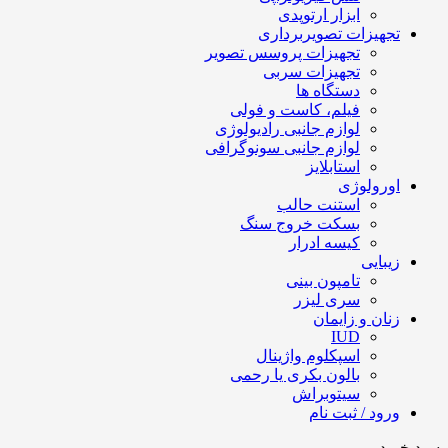
ابزار ارتوپدی
تجهیزات تصویربرداری
تجهیزات پروسس تصویر
تجهیزات سربی
دستگاه ها
فیلم، کاست و فولی
لوازم جانبی رادیولوژی
لوازم جانبی سونوگرافی
استابلایز
اورولوژی
استنت حالب
بسکت خروج سنگ
کیسه ادرار
زیبایی
تامپون بینی
سری لیزر
زنان و زایمان
IUD
اسپکلوم واژینال
بالون بکری یا رحمی
سیتوبراش
ورود / ثبت نام
سبد خرید