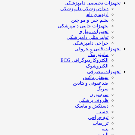
تجهیزات تخصصی دامپزشکی
دندان پزشکی دامپزشکی
ارتوپدی دام
پشم چین و مو چین
تجهیزات جانبی دامپزشکی
تجهیزات مهاری
تولید مثلی دامپزشکی
جراحی دامپزشکی
تجهیزات قلبی و عروقی
مانیتورینگ
الکتروکاردیوگرافی ECG
الکتروشوک
تجهیزات مصرفی
سیفتی باکس
ضدعفونی و بتادین
سرنگ
سرسوزن
ظروف پزشکی
دستکش و ماسک
چسب
تیغ جراحی
تزریقات
پنبه
البسه