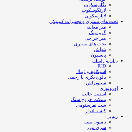
نگاتوسکوپ
لارنگوسکوپ
لاپارسکوپی
تخت های بستری و تجهیزات کلینیکی
میز معاینه
گرومینگ
میز جراحی
تخت های بستری
پتواش
پانسیون
زنان و زایمان
IUD
اسپکلوم واژینال
بالون بکری یا رحمی
سیتوبراش
اورولوژی
استنت حالب
بسکت خروج سنگ
ست نفرستومی
کیسه ادرار
زیبایی
تامپون بینی
سری لیزر