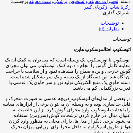
دسته:
تجهیزات معاینه و تشخیص پزشکی
,
ست معاینه
برچسب:
زکریا شاپ
,
زکریای کبیر
اشتراک گذاری:
توضیحات
نظرات (0)
توضیحات
اتوسکوپ افتالموسکوپ هاین:
اتوسکوپ یا اوریسکوپ یک وسیله است که می توان به کمک آن یک
معاینه کامل گوش را انجام داد. به کمک اتوسکوپ می توان مجرای
گوش خارجی و پرده صماخ را مشاهده نمود و از سلامت یا جراحت
آن آگاه شد. این دستگاه از یک دسته و یک سر تشکیل شده است.
دسته حاوی یک منبع الکتریکی تولید نور و سر حاوی یک عدسی با
قدرت بزرگنمایی کم می باشد.
در بعضی از مدل‌های اتوسکوپ، دریچه عدسی به صورت متحرک و
قابل جداسازی بوده و به وسیله آن می‌توان برخی از ابزارهای معاینه
را با هدایت اتوسکوپ وارد مجرای گوش کرد. از این خاصیت به
عنوان مثال، در خارج کردن ترشحات گوش (سرومن) استفاده
می‌شود. برخی دیگر از مدل‌ها، دارای محلی به منظور وارد کردن
هوا از طریق اسپکولوم به داخل مجرا برای ارزیابی میزان تحرک
پرده تمپان می‌باشند.