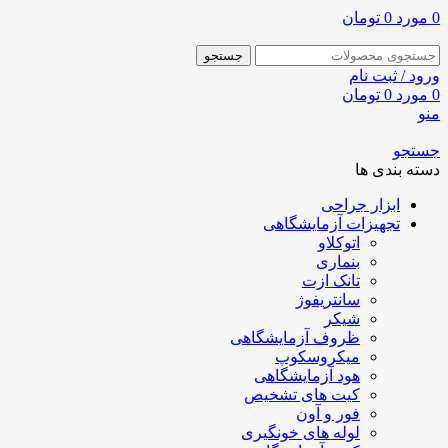
0
مورد
0
تومان
جستجو
ورود / ثبت نام
0
مورد
0
تومان
منو
جستجو
دسته بندی ها
ابزار جراحی
تجهیزات آزمایشگاهی
اتوکلاو
بنماری
تانک ازت
سانتریفوژ
شیکر
ظروف آزمایشگاهی
میکروسکوپ
هود آزمایشگاهی
کیت های تشخیص
فور و آون
لوله های خونگیری