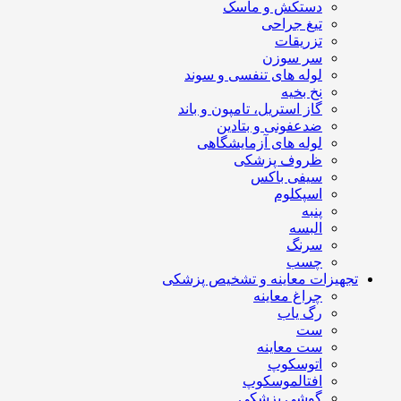
دستکش و ماسک
تیغ جراحی
تزریقات
سر سوزن
لوله های تنفسی و سوند
نخ بخیه
گاز استریل، تامپون و باند
ضدعفونی و بتادین
لوله های آزمایشگاهی
ظروف پزشکی
سیفی باکس
اسپکلوم
پنبه
البسه
سرنگ
چسب
تجهیزات معاینه و تشخیص پزشکی
چراغ معاینه
رگ یاب
ست
ست معاینه
اتوسکوپ
افتالموسکوپ
گوشی پزشکی