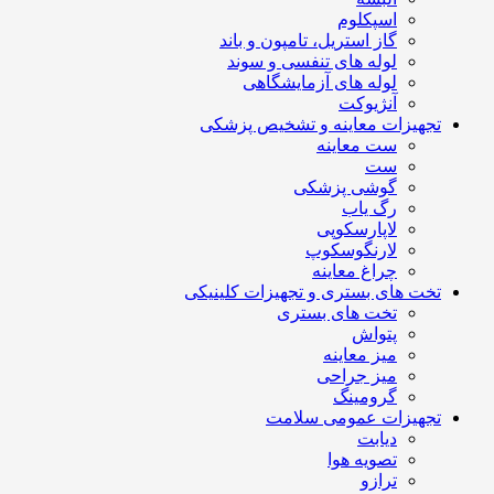
اسپکلوم
گاز استریل، تامپون و باند
لوله های تنفسی و سوند
لوله های آزمایشگاهی
آنژیوکت
تجهیزات معاینه و تشخیص پزشکی
ست معاینه
ست
گوشی پزشکی
رگ یاب
لاپارسکوپی
لارنگوسکوپ
چراغ معاینه
تخت های بستری و تجهیزات کلینیکی
تخت های بستری
پتواش
میز معاینه
میز جراحی
گرومینگ
تجهیزات عمومی سلامت
دیابت
تصویه هوا
ترازو