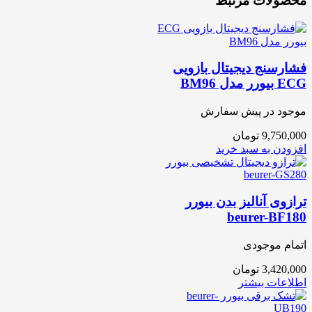
محصولات مرتبط
فشارسنج دیجیتال بازويی
ECG بیورر مدل BM96
موجود در پیش سفارش
9,750,000
تومان
افزودن به سبد خرید
ترازوی آنالیز بدن بیورر
beurer-BF180
اتمام موجودی
3,420,000
تومان
اطلاعات بیشتر