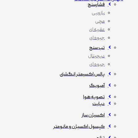
فشارسنج
بازویی
مچی
عقربه ای
جیوه ای
تب سنج
دیجیتال
جیوه ای
پالس اکسیمتر انگشتی
آمبوبگ
تصویه هوا
دیابت
اکسیژن ساز
کپسول اکسیژن و مانومتر