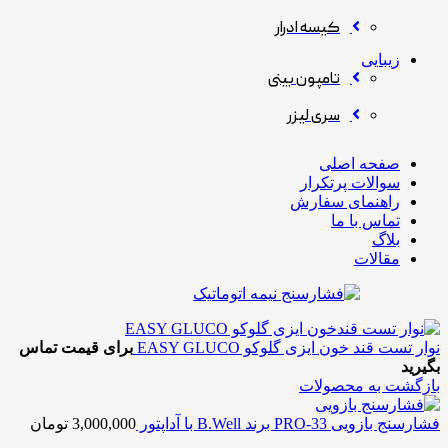
کیسه ادرار
زیبایی
تامپون بینی
سری لیزر
صفحه اصلی
سوالات پرتکرار
راهنمای سفارش
تماس با ما
بلاگ
مقالات
نوار تست قند خون ایزی گلوکو EASY GLUCO
برای قیمت تماس
بگیرید
بازگشت به محصولات
فشارسنج بازویی PRO-33 برند B.Well با آداپتور
3,000,000
تومان