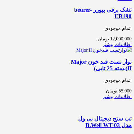
تشک برقی بیورر beurer-
UB190
اتمام موجودی
12,000,000
تومان
اطلاعات بیشتر
نوار تست قند خون Major
II(بسته 25 تایی)
اتمام موجودی
55,000
تومان
اطلاعات بیشتر
تب سنج دیجیتال بی ول
مدل B.Well WT-03