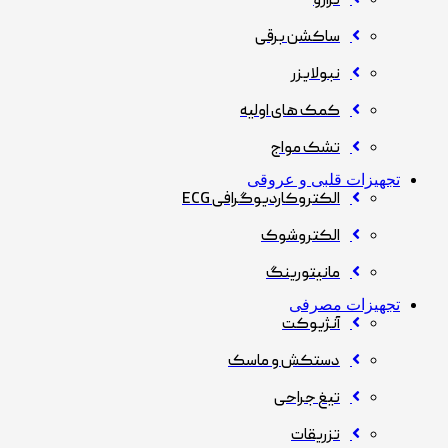
ترازو
ساکشن برقی
نبولایزر
کمک های اولیه
تشک مواج
تجهیزات قلبی و عروقی
الکتروکاردیوگرافی ECG
الکتروشوک
مانیتورینگ
تجهیزات مصرفی
آنژیوکت
دستکش و ماسک
تیغ جراحی
تزریقات