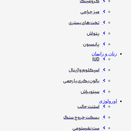
گرومینگ
میز جراحی
تخت های بستری
پتواش
پانسیون
زنان و زایمان
IUD
اسپکلوم واژینال
بالون بکری یا رحمی
سیتوبراش
اورولوژی
استنت حالب
بسکت خروج سنگ
ست نفرستومی