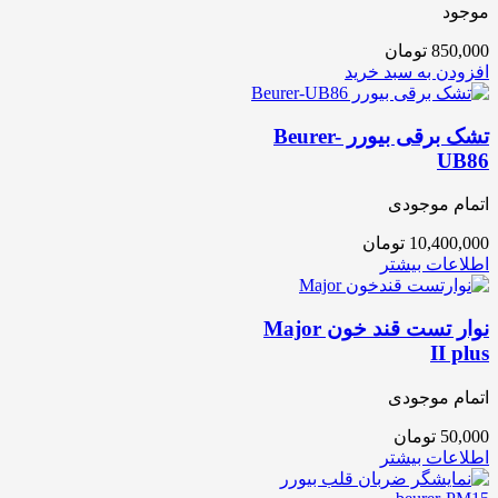
موجود
850,000
تومان
افزودن به سبد خرید
تشک برقی بیورر Beurer-
UB86
اتمام موجودی
10,400,000
تومان
اطلاعات بیشتر
نوار تست قند خون Major
II plus
اتمام موجودی
50,000
تومان
اطلاعات بیشتر