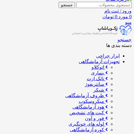
جستجو
ورود / ثبت نام
0
مورد
0
تومان
منو
جستجو
دسته بندی ها
ابزار جراحی
تجهیزات آزمایشگاهی
اتوکلاو
بنماری
تانک ازت
سانتریفوژ
شیکر
ظروف آزمایشگاهی
میکروسکوپ
هود آزمایشگاهی
کیت های تشخیص
فور و آون
لوله های خونگیری
کوره آزمایشگاهی