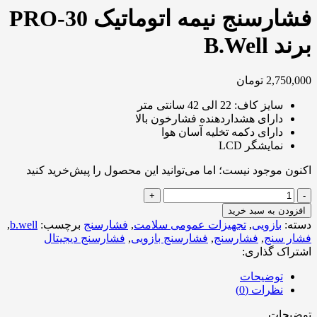
فشارسنج نیمه اتوماتیک PRO-30
برند B.Well
2,750,000
تومان
سایز کاف: 22 الی 42 سانتی متر
دارای هشداردهنده فشارخون بالا
دارای دکمه تخلیه آسان هوا
نمایشگر LCD
اکنون موجود نیست؛ اما می‌توانید این محصول را پیش‌خرید کنید
فشارسنج
نیمه
افزودن به سبد خرید
اتوماتیک
دسته:
بازویی
,
تجهیزات عمومی سلامت
,
فشارسنج
برچسب:
b.well
,
PRO-
فشار سنج
,
فشارسنج
,
فشارسنج بازویی
,
فشارسنج دیجیتال
30
اشتراک گذاری:
برند
B.Well
توضیحات
عدد
نظرات (0)
توضیحات