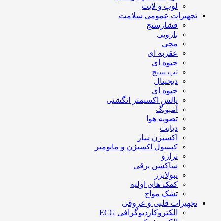
لوپ و لایت
تجهیزات عمومی سلامت
فشارسنج
بازویی
مچی
عقربه ای
جیوه ای
تب سنج
دیجیتال
جیوه ای
پالس اکسیمتر انگشتی
آمبوبگ
تصویه هوا
دیابت
اکسیژن ساز
کپسول اکسیژن و مانومتر
ترازو
ساکشن برقی
نبولایزر
کمک های اولیه
تشک مواج
تجهیزات قلبی و عروقی
الکتروکاردیوگرافی ECG