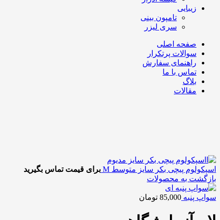
زیبایی
تامپون بینی
سری لیزر
صفحه اصلی
سوالات پرتکرار
راهنمای سفارش
تماس با ما
بلاگ
مقالات
اسپکولوم پیچی بکر سایز متوسط M
برای قیمت تماس بگیرید
بازگشت به محصولات
سواپ پنبه
85,000
تومان