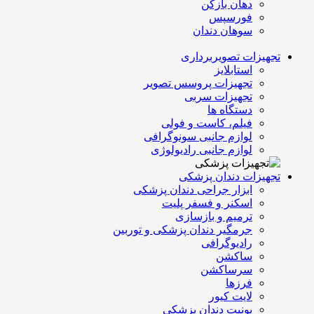
دهان بازکن
فورسپس
سوهان دندان
تجهیزات تصویربرداری
استابلایز
تجهیزات پروسس تصویر
تجهیزات سربی
دستگاه ها
فیلم، کاست و فولی
لوازم جانبی سونوگرافی
لوازم جانبی رادیولوژی
تجهیزات دندان پزشکی
ابزار جراحی دندان پزشکی
اسکنر و فسفر پلیت
ترمیم و بازسازی
جرمگیر دندان پزشکی و توربین
رادیوگرافی
ساکشن
سرساکشن
فرزها
لایت کیور
یونیت دندان پزشکی