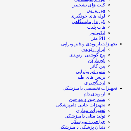
کیت های تشخیص
فور و آون
لوله های خونگیری
کوره آزمایشگاهی
هات پلیت
انکوباتور
PH متر
تجهیزات ارتوپدی و فیزیوتراپی
ابزار ارتوپدی
پیچ گوشتی ارتوپدی
کچ بازکن
پین کاتر
تنس فیزیوتراپی
بریس های طبی
اره گچ بری
تجهیزات تخصصی دامپزشکی
ارتوپدی دام
پشم چین و مو چین
تجهیزات جانبی دامپزشکی
تجهیزات مهاری
تولید مثلی دامپزشکی
جراحی دامپزشکی
دندان پزشکی دامپزشکی