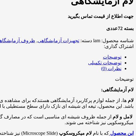
لام آزمایشگاهی
جهت اطلاع از قیمت تماس بگیرید
بسته 72عددی
شناسه محصول:
lam
دسته:
تجهیزات آزمایشگاهی
,
ظروف آزمایشگاه
اشتراک گذاری:
توضیحات
توضیحات تکمیلی
نظرات (0)
توضیحات
لام آزمایشگاهی:
لام
ها، از جمله لوازم پرکاربرد آزمایشگاهی هستندکه برای مشاهده ی
باشد. این محصول، تیغه ای شیشه ای نازک دارای سطح مستطیلی با ابعاد ۲5*۷5 میلی متر و زاویه ی گوشه ۹۰ درجه بوده و دارای ضخامت ۱ میلی متر 
لامل و لام
از جمله ظروف شیشه ای مناسبی است که در مصارف گوناگون
میکروسکوپی نیز شناخته می شوند.
این محصول
که با نام
لام میکروسکوپ
(Microscope Slide) نیز شناخته می‌شود، قطعه‌ی شیشه‌ای نازکی است که نمونه‌ها را به‌منظور مطالعه و بررسی در زیر میکروسکوپ بر روی آن قرار می‌دهند.