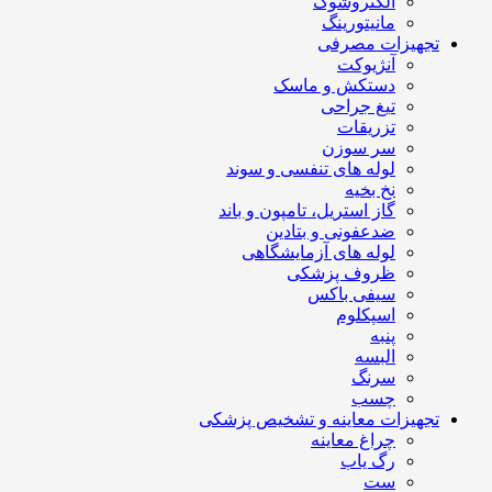
الکتروشوک
مانیتورینگ
تجهیزات مصرفی
آنژیوکت
دستکش و ماسک
تیغ جراحی
تزریقات
سر سوزن
لوله های تنفسی و سوند
نخ بخیه
گاز استریل، تامپون و باند
ضدعفونی و بتادین
لوله های آزمایشگاهی
ظروف پزشکی
سیفی باکس
اسپکلوم
پنبه
البسه
سرنگ
چسب
تجهیزات معاینه و تشخیص پزشکی
چراغ معاینه
رگ یاب
ست