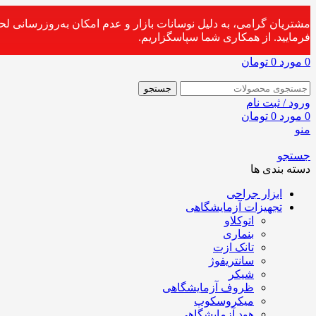
مشتریان گرامی، به دلیل نوسانات بازار و عدم امکان به‌روزرسانی ل
فرمایید. از همکاری شما سپاسگزاریم.
0
مورد
0
تومان
جستجو
ورود / ثبت نام
0
مورد
0
تومان
منو
جستجو
دسته بندی ها
ابزار جراحی
تجهیزات آزمایشگاهی
اتوکلاو
بنماری
تانک ازت
سانتریفوژ
شیکر
ظروف آزمایشگاهی
میکروسکوپ
هود آزمایشگاهی