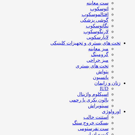
ست معاینه
اتوسکوپ
افتالموسکوپ
گوشی پزشکی
نگاتوسکوپ
لارنگوسکوپ
لاپارسکوپی
تخت های بستری و تجهیزات کلینیکی
میز معاینه
گرومینگ
میز جراحی
تخت های بستری
پتواش
پانسیون
زنان و زایمان
IUD
اسپکلوم واژینال
بالون بکری یا رحمی
سیتوبراش
اورولوژی
استنت حالب
بسکت خروج سنگ
ست نفرستومی
کیسه ادرار