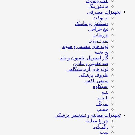
الکتروشوک
مانیتورینگ
تجهیزات مصرفی
آنژیوکت
دستکش و ماسک
تیغ جراحی
تزریقات
سر سوزن
لوله های تنفسی و سوند
نخ بخیه
گاز استریل، تامپون و باند
ضدعفونی و بتادین
لوله های آزمایشگاهی
ظروف پزشکی
سیفی باکس
اسپکلوم
پنبه
البسه
سرنگ
چسب
تجهیزات معاینه و تشخیص پزشکی
چراغ معاینه
رگ یاب
ست