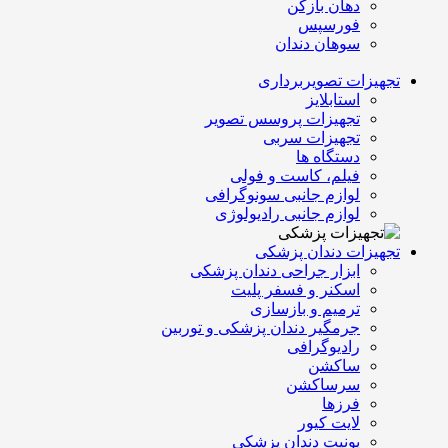
دهان بازکن
فورسپس
سوهان دندان
تجهیزات تصویربرداری
استابلایز
تجهیزات پروسس تصویر
تجهیزات سربی
دستگاه ها
فیلم، کاست و فولی
لوازم جانبی سونوگرافی
لوازم جانبی رادیولوژی
تجهیزات دندان پزشکی
ابزار جراحی دندان پزشکی
اسکنر و فسفر پلیت
ترمیم و بازسازی
جرمگیر دندان پزشکی و توربین
رادیوگرافی
ساکشن
سرساکشن
فرزها
لایت کیور
یونیت دندان پزشکی