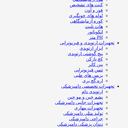
کیت های تشخیص
فور و آون
لوله های خونگیری
کوره آزمایشگاهی
هات پلیت
انکوباتور
PH متر
تجهیزات ارتوپدی و فیزیوتراپی
ابزار ارتوپدی
پیچ گوشتی ارتوپدی
کچ بازکن
پین کاتر
تنس فیزیوتراپی
بریس های طبی
اره گچ بری
تجهیزات تخصصی دامپزشکی
ارتوپدی دام
پشم چین و مو چین
تجهیزات جانبی دامپزشکی
تجهیزات مهاری
تولید مثلی دامپزشکی
جراحی دامپزشکی
دندان پزشکی دامپزشکی