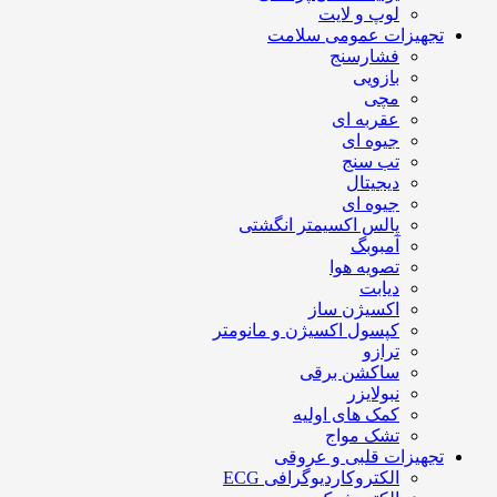
لوپ و لایت
تجهیزات عمومی سلامت
فشارسنج
بازویی
مچی
عقربه ای
جیوه ای
تب سنج
دیجیتال
جیوه ای
پالس اکسیمتر انگشتی
آمبوبگ
تصویه هوا
دیابت
اکسیژن ساز
کپسول اکسیژن و مانومتر
ترازو
ساکشن برقی
نبولایزر
کمک های اولیه
تشک مواج
تجهیزات قلبی و عروقی
الکتروکاردیوگرافی ECG