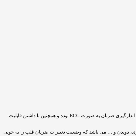
نمایشگر ضربان قلب مچی بیورر PM15 با بسته شدن بر روی مچ می تواند میزان ضربان قلب شما را اندازگیری نماید. این ضربان سنج دارای اندازگیری ضربان به صورت ECG بوده و همچنین با داشتن قابلیت
، پیاده روی، دویدن و … می باشد که وضعیت تغییرات ضربان قلب را به خوبی