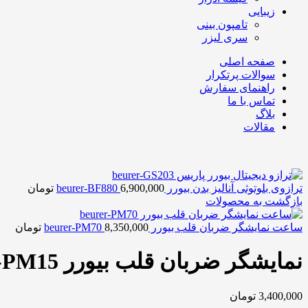
زیبایی
تامپون بینی
سری لیزر
صفحه اصلی
سوالات پرتکرار
راهنمای سفارش
تماس با ما
بلاگ
مقالات
ترازوی بلوتوثی آنالیز بدن بیورر beurer-BF880
6,900,000
تومان
بازگشت به محصولات
ساعت نمایشگر ضربان قلب بیورر beurer-PM70
8,350,000
تومان
نمایشگر ضربان قلب بیورر beurer-PM15
3,400,000
تومان