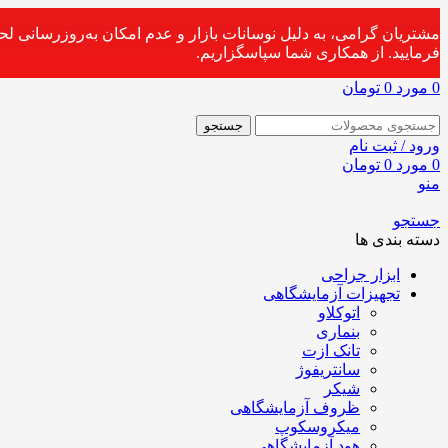
مشتریان گرامی، به دلیل نوسانات بازار و عدم امکان به‌روزرسانی ل
فرمایید. از همکاری شما سپاسگزاریم.
0
مورد
0
تومان
جستجو
ورود / ثبت نام
0
مورد
0
تومان
منو
جستجو
دسته بندی ها
ابزار جراحی
تجهیزات آزمایشگاهی
اتوکلاو
بنماری
تانک ازت
سانتریفوژ
شیکر
ظروف آزمایشگاهی
میکروسکوپ
هود آزمایشگاهی