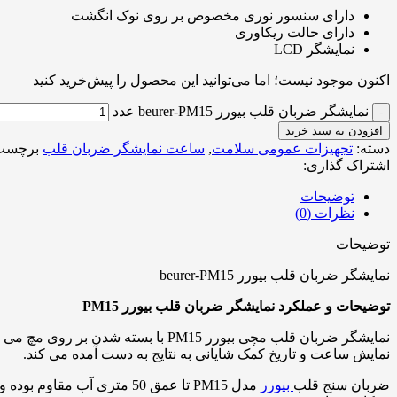
دارای سنسور نوری مخصوص بر روی نوک انگشت
دارای حالت ریکاوری
نمایشگر LCD
اکنون موجود نیست؛ اما می‌توانید این محصول را پیش‌خرید کنید
نمایشگر ضربان قلب بیورر beurer-PM15 عدد
افزودن به سبد خرید
دسته:
تجهیزات عمومی سلامت
,
ساعت نمایشگر ضربان قلب
برچسب
اشتراک گذاری:
توضیحات
نظرات (0)
توضیحات
نمایشگر ضربان قلب بیورر beurer-PM15
توضیحات و عملکرد
نمایشگر ضربان قلب بیورر
PM15
نمایش ساعت و تاریخ کمک شایانی به نتایج به دست آمده می کند.
ضربان سنج قلب
بیورر
مدل PM15 تا عمق 50 متری 