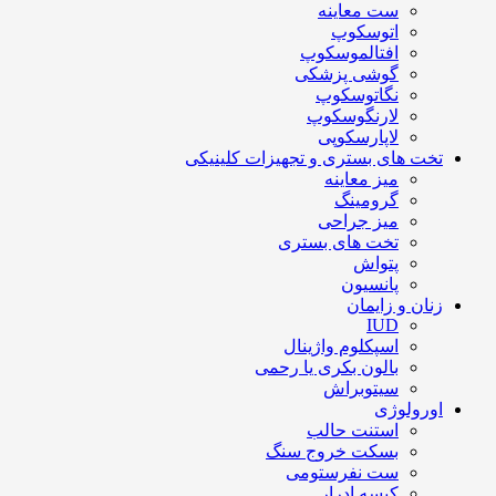
ست معاینه
اتوسکوپ
افتالموسکوپ
گوشی پزشکی
نگاتوسکوپ
لارنگوسکوپ
لاپارسکوپی
تخت های بستری و تجهیزات کلینیکی
میز معاینه
گرومینگ
میز جراحی
تخت های بستری
پتواش
پانسیون
زنان و زایمان
IUD
اسپکلوم واژینال
بالون بکری یا رحمی
سیتوبراش
اورولوژی
استنت حالب
بسکت خروج سنگ
ست نفرستومی
کیسه ادرار