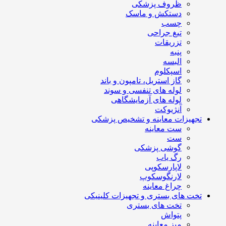
ظروف پزشکی
دستکش و ماسک
چسب
تیغ جراحی
تزریقات
پنبه
البسه
اسپکلوم
گاز استریل، تامپون و باند
لوله های تنفسی و سوند
لوله های آزمایشگاهی
آنژیوکت
تجهیزات معاینه و تشخیص پزشکی
ست معاینه
ست
گوشی پزشکی
رگ یاب
لاپارسکوپی
لارنگوسکوپ
چراغ معاینه
تخت های بستری و تجهیزات کلینیکی
تخت های بستری
پتواش
میز معاینه