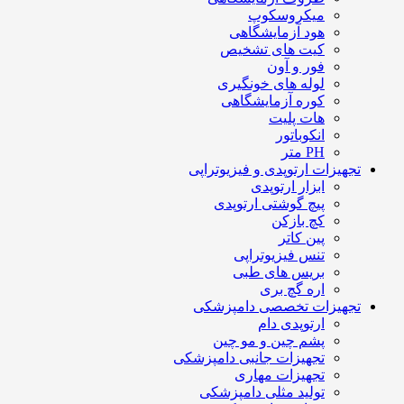
میکروسکوپ
هود آزمایشگاهی
کیت های تشخیص
فور و آون
لوله های خونگیری
کوره آزمایشگاهی
هات پلیت
انکوباتور
PH متر
تجهیزات ارتوپدی و فیزیوتراپی
ابزار ارتوپدی
پیچ گوشتی ارتوپدی
کچ بازکن
پین کاتر
تنس فیزیوتراپی
بریس های طبی
اره گچ بری
تجهیزات تخصصی دامپزشکی
ارتوپدی دام
پشم چین و مو چین
تجهیزات جانبی دامپزشکی
تجهیزات مهاری
تولید مثلی دامپزشکی