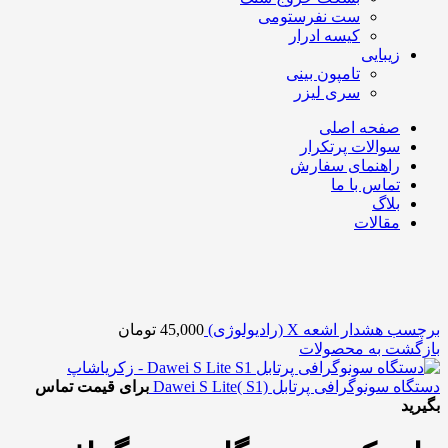
ست نفرستومی
کیسه ادرار
زیبایی
تامپون بینی
سری لیزر
صفحه اصلی
سوالات پرتکرار
راهنمای سفارش
تماس با ما
بلاگ
مقالات
برچسب هشدار اشعه X (رادیولوژی)
45,000
تومان
بازگشت به محصولات
دستگاه سونوگرافی پرتابل Dawei S Lite( S1)
برای قیمت تماس
بگیرید