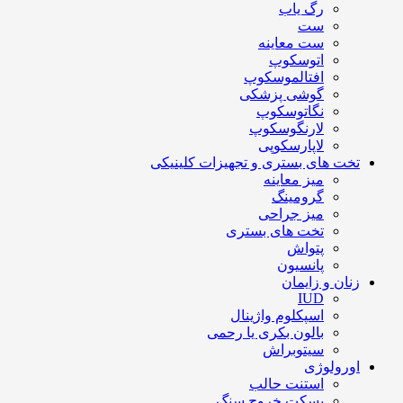
رگ یاب
ست
ست معاینه
اتوسکوپ
افتالموسکوپ
گوشی پزشکی
نگاتوسکوپ
لارنگوسکوپ
لاپارسکوپی
تخت های بستری و تجهیزات کلینیکی
میز معاینه
گرومینگ
میز جراحی
تخت های بستری
پتواش
پانسیون
زنان و زایمان
IUD
اسپکلوم واژینال
بالون بکری یا رحمی
سیتوبراش
اورولوژی
استنت حالب
بسکت خروج سنگ