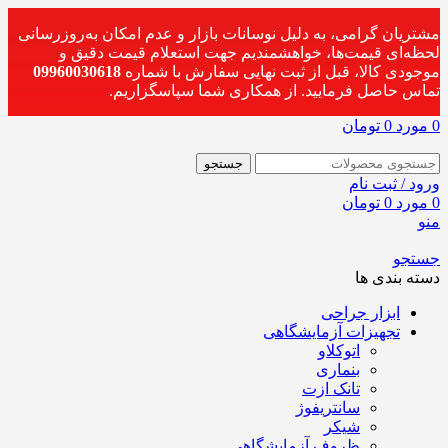
مشتریان گرامی، به دلیل نوسانات بازار و عدم امکان به‌روزرسانی
لحظه‌ای قیمت‌ها، خواهشمندیم جهت استعلام قیمت دقیق و
موجودی کالا، قبل از ثبت نهایی سفارش با شماره
09960030618
تماس حاصل فرمایید. از همکاری شما سپاسگزاریم.
0
مورد
0
تومان
جستجو
ورود / ثبت نام
0
مورد
0
تومان
منو
جستجو
دسته بندی ها
ابزار جراحی
تجهیزات آزمایشگاهی
اتوکلاو
بنماری
تانک ازت
سانتریفوژ
شیکر
ظروف آزمایشگاهی