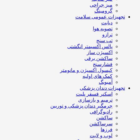
میز جراحی
گرومینگ
تجهیزات عمومی سلامت
دیابت
تصویه هوا
ترازو
تب سنج
پالس اکسیمتر انگشتی
اکسیژن ساز
ساکشن برقی
فشارسنج
کپسول اکسیژن و مانومتر
کمک های اولیه
آمبوبگ
تجهیزات دندان پزشکی
اسکنر فسفر پلیت
ترمیم و بازسازی
جرمگیر دندان پزشکی و توربین
رادیوگرافی
ساکشن
سرساکشن
فرزها
لوپ و لایت