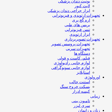
یونیت دندان پزشکی
لایت کیور
ابزار جراحی دندان پزشکی
تجهیزات ارتوپدی و فیزیوتراپی
اره گچ بری
بریس های طبی
تنس فیزیوتراپی
ابزار ارتوپدی
تجهیزات تصویربرداری
تجهیزات پروسس تصویر
تجهیزات سربی
دستگاه ها
فیلم، کاست و فولی
لوازم جانبی رادیولوژی
لوازم جانبی سونوگرافی
استابلایز
اورولوژی
استنت حالب
بسکت خروج سنگ
کیسه ادرار
زیبایی
تامپون بینی
سری لیزر
زنان و زایمان