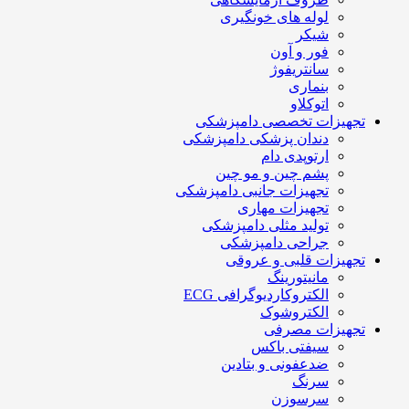
لوله های خونگیری
شیکر
فور و آون
سانتریفوژ
بنماری
اتوکلاو
تجهیزات تخصصی دامپزشکی
دندان پزشکی دامپزشکی
ارتوپدی دام
پشم چین و مو چین
تجهیزات جانبی دامپزشکی
تجهیزات مهاری
تولید مثلی دامپزشکی
جراحی دامپزشکی
تجهیزات قلبی و عروقی
مانیتورینگ
الکتروکاردیوگرافی ECG
الکتروشوک
تجهیزات مصرفی
سیفتی باکس
ضدعفونی و بتادین
سرنگ
سرسوزن