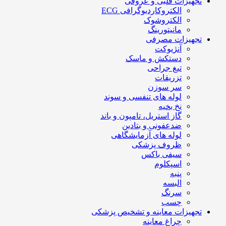
تجهیزات قلبی و عروقی
الکتروکاردیوگرافی ECG
الکتروشوک
مانیتورینگ
تجهیزات مصرفی
آنژیوکت
دستکش و ماسک
تیغ جراحی
تزریقات
سر سوزن
لوله های تنفسی و سوند
نخ بخیه
گاز استریل، تامپون و باند
ضدعفونی و بتادین
لوله های آزمایشگاهی
ظروف پزشکی
سیفی باکس
اسپکلوم
پنبه
البسه
سرنگ
چسب
تجهیزات معاینه و تشخیص پزشکی
چراغ معاینه