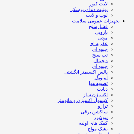
لایت کیور
یونیت دندان پزشکی
لوپ و لایت
تجهیزات عمومی سلامت
فشارسنج
بازویی
مچی
عقربه ای
جیوه ای
تب سنج
دیجیتال
جیوه ای
پالس اکسیمتر انگشتی
آمبوبگ
تصویه هوا
دیابت
اکسیژن ساز
کپسول اکسیژن و مانومتر
ترازو
ساکشن برقی
نبولایزر
کمک های اولیه
تشک مواج