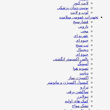
لایت کیور
یونیت دندان پزشکی
لوپ و لایت
تجهیزات عمومی سلامت
فشارسنج
بازویی
مچی
عقربه ای
جیوه ای
تب سنج
دیجیتال
جیوه ای
پالس اکسیمتر انگشتی
آمبوبگ
تصویه هوا
دیابت
اکسیژن ساز
کپسول اکسیژن و مانومتر
ترازو
ساکشن برقی
نبولایزر
کمک های اولیه
تشک مواج