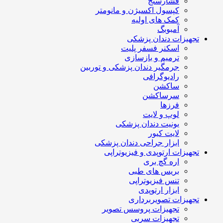
فشارسنج
کپسول اکسیژن و مانومتر
کمک های اولیه
آمبوبگ
تجهیزات دندان پزشکی
اسکنر فسفر پلیت
ترمیم و بازسازی
جرمگیر دندان پزشکی و توربین
رادیوگرافی
ساکشن
سرساکشن
فرزها
لوپ و لایت
یونیت دندان پزشکی
لایت کیور
ابزار جراحی دندان پزشکی
تجهیزات ارتوپدی و فیزیوتراپی
اره گچ بری
بریس های طبی
تنس فیزیوتراپی
ابزار ارتوپدی
تجهیزات تصویربرداری
تجهیزات پروسس تصویر
تجهیزات سربی