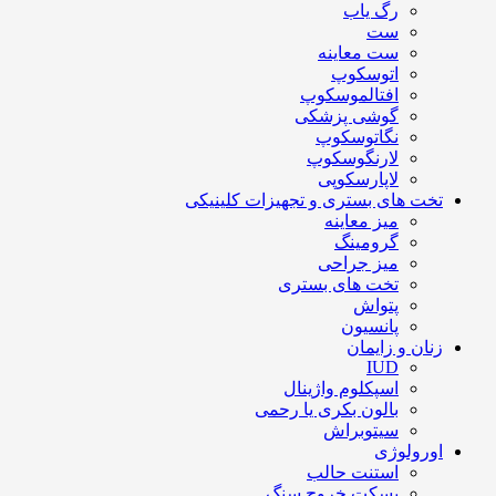
رگ یاب
ست
ست معاینه
اتوسکوپ
افتالموسکوپ
گوشی پزشکی
نگاتوسکوپ
لارنگوسکوپ
لاپارسکوپی
تخت های بستری و تجهیزات کلینیکی
میز معاینه
گرومینگ
میز جراحی
تخت های بستری
پتواش
پانسیون
زنان و زایمان
IUD
اسپکلوم واژینال
بالون بکری یا رحمی
سیتوبراش
اورولوژی
استنت حالب
بسکت خروج سنگ