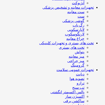
آنژیوکت
تجهیزات معاینه و تشخیص پزشکی
ست معاینه
ست
گوشی پزشکی
رگ یاب
لاپارسکوپی
لارنگوسکوپ
چراغ معاینه
تخت های بستری و تجهیزات کلینیکی
تخت های بستری
پتواش
میز معاینه
میز جراحی
گرومینگ
تجهیزات عمومی سلامت
دیابت
تصویه هوا
ترازو
تب سنج
پالس اکسیمتر انگشتی
اکسیژن ساز
ساکشن برقی