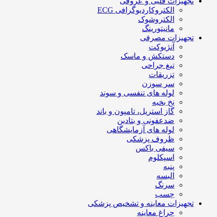
تجهیزات قلبی و عروقی
الکتروکاردیوگرافی ECG
الکتروشوک
مانیتورینگ
تجهیزات مصرفی
آنژیوکت
دستکش و ماسک
تیغ جراحی
تزریقات
سر سوزن
لوله های تنفسی و سوند
نخ بخیه
گاز استریل، تامپون و باند
ضدعفونی و بتادین
لوله های آزمایشگاهی
ظروف پزشکی
سیفی باکس
اسپکلوم
پنبه
البسه
سرنگ
چسب
تجهیزات معاینه و تشخیص پزشکی
چراغ معاینه