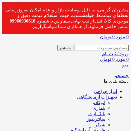
مشتریان گرامی، به دلیل نوسانات بازار و عدم امکان به‌روزرسانی
لحظه‌ای قیمت‌ها، خواهشمندیم جهت استعلام قیمت دقیق و
موجودی کالا، قبل از ثبت نهایی سفارش با شماره
09960030618
تماس حاصل فرمایید. از همکاری شما سپاسگزاریم.
0
مورد
0
تومان
جستجو
ورود / ثبت نام
0
مورد
0
تومان
منو
جستجو
دسته بندی ها
ابزار جراحی
تجهیزات آزمایشگاهی
اتوکلاو
بنماری
تانک ازت
سانتریفوژ
شیکر
ظروف آزمایشگاهی