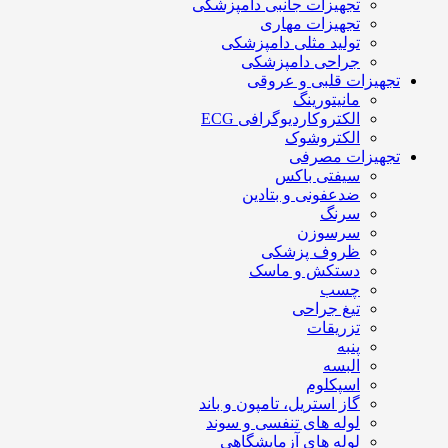
تجهیزات جانبی دامپزشکی
تجهیزات مهاری
تولید مثلی دامپزشکی
جراحی دامپزشکی
تجهیزات قلبی و عروقی
مانیتورینگ
الکتروکاردیوگرافی ECG
الکتروشوک
تجهیزات مصرفی
سیفتی باکس
ضدعفونی و بتادین
سرنگ
سرسوزن
ظروف پزشکی
دستکش و ماسک
چسب
تیغ جراحی
تزریقات
پنبه
البسه
اسپکلوم
گاز استریل، تامپون و باند
لوله های تنفسی و سوند
لوله های آزمایشگاهی