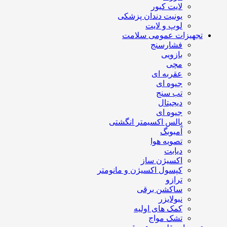
لایت کیور
یونیت دندان پزشکی
لوپ و لایت
تجهیزات عمومی سلامت
فشارسنج
بازویی
مچی
عقربه ای
جیوه ای
تب سنج
دیجیتال
جیوه ای
پالس اکسیمتر انگشتی
آمبوبگ
تصویه هوا
دیابت
اکسیژن ساز
کپسول اکسیژن و مانومتر
ترازو
ساکشن برقی
نبولایزر
کمک های اولیه
تشک مواج