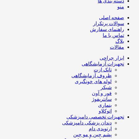
دسته بندی ها
منو
صفحه اصلی
سوالات پرتکرار
راهنمای سفارش
تماس با ما
بلاگ
مقالات
ابزار جراحی
تجهیزات آزمایشگاهی
تانک ازت
ظروف آزمایشگاهی
لوله های خونگیری
شیکر
فور و آون
سانتریفوژ
بنماری
اتوکلاو
تجهیزات تخصصی دامپزشکی
دندان پزشکی دامپزشکی
ارتوپدی دام
پشم چین و مو چین