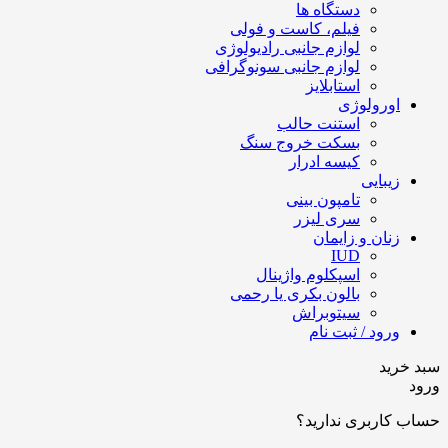
دستگاه ها
فیلم، کاست و فولی
لوازم جانبی رادیولوژی
لوازم جانبی سونوگرافی
استابلایز
اورولوژی
استنت حالب
بسکت خروج سنگ
کیسه ادرار
زیبایی
تامپون بینی
سری لیزر
زنان و زایمان
IUD
اسپکلوم واژینال
بالون بکری یا رحمی
سیتوبراش
ورود / ثبت نام
سبد خرید
ورود
حساب کاربری ندارید؟