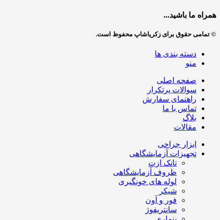
همراه ما باشید...
© تمامی حقوق برای زکریاشاپ محفوظ است.
دسته بندی ها
منو
صفحه اصلی
سوالات پرتکرار
راهنمای سفارش
تماس با ما
بلاگ
مقالات
ابزار جراحی
تجهیزات آزمایشگاهی
تانک ازت
ظروف آزمایشگاهی
لوله های خونگیری
شیکر
فور و آون
سانتریفوژ
بنماری