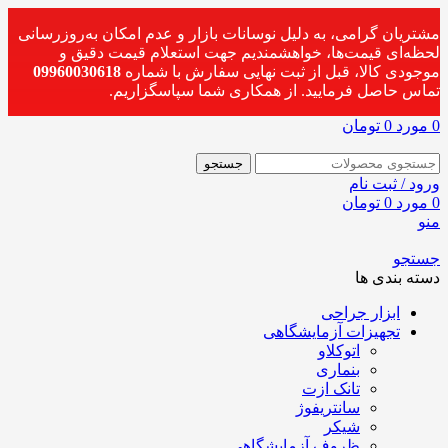
مشتریان گرامی، به دلیل نوسانات بازار و عدم امکان به‌روزرسانی
لحظه‌ای قیمت‌ها، خواهشمندیم جهت استعلام قیمت دقیق و
موجودی کالا، قبل از ثبت نهایی سفارش با شماره
09960030618
تماس حاصل فرمایید. از همکاری شما سپاسگزاریم.
0
مورد
0
تومان
جستجو
ورود / ثبت نام
0
مورد
0
تومان
منو
جستجو
دسته بندی ها
ابزار جراحی
تجهیزات آزمایشگاهی
اتوکلاو
بنماری
تانک ازت
سانتریفوژ
شیکر
ظروف آزمایشگاهی