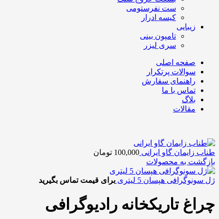
ست نفرستومی
کیسه ادرار
زیبایی
تامپون بینی
سری لیزر
صفحه اصلی
سوالات پرتکرار
راهنمای سفارش
تماس با ما
بلاگ
مقالات
طناب زایمان گاو ایرانی
100,000
تومان
بازگشت به محصولات
ژل سونوگرافی هپسان 5 لیتری
برای قیمت تماس بگیرید
چراغ تاریکخانه رادیوگرافی