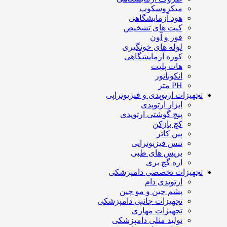
میکروسکوپ
هود آزمایشگاهی
کیت های تشخیص
فور و آون
لوله های خونگیری
کوره آزمایشگاهی
هات پلیت
انکوباتور
PH متر
تجهیزات ارتوپدی و فیزیوتراپی
ابزار ارتوپدی
پیچ گوشتی ارتوپدی
کچ بازکن
پین کاتر
تنس فیزیوتراپی
بریس های طبی
اره گچ بری
تجهیزات تخصصی دامپزشکی
ارتوپدی دام
پشم چین و مو چین
تجهیزات جانبی دامپزشکی
تجهیزات مهاری
تولید مثلی دامپزشکی