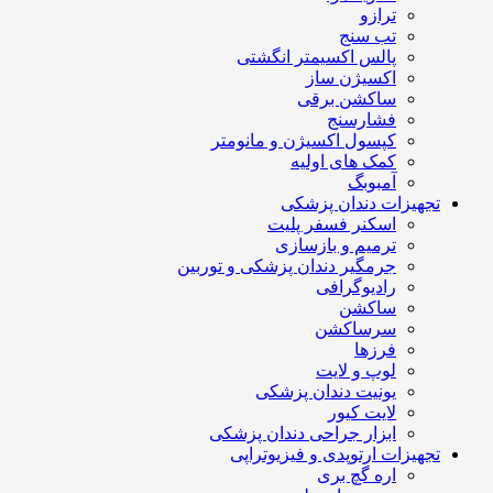
ترازو
تب سنج
پالس اکسیمتر انگشتی
اکسیژن ساز
ساکشن برقی
فشارسنج
کپسول اکسیژن و مانومتر
کمک های اولیه
آمبوبگ
تجهیزات دندان پزشکی
اسکنر فسفر پلیت
ترمیم و بازسازی
جرمگیر دندان پزشکی و توربین
رادیوگرافی
ساکشن
سرساکشن
فرزها
لوپ و لایت
یونیت دندان پزشکی
لایت کیور
ابزار جراحی دندان پزشکی
تجهیزات ارتوپدی و فیزیوتراپی
اره گچ بری