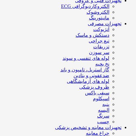
تجهیزات قلبی و عروقی
الکتروکاردیوگرافی ECG
الکتروشوک
مانیتورینگ
تجهیزات مصرفی
آنژیوکت
دستکش و ماسک
تیغ جراحی
تزریقات
سر سوزن
لوله های تنفسی و سوند
نخ بخیه
گاز استریل، تامپون و باند
ضدعفونی و بتادین
لوله های آزمایشگاهی
ظروف پزشکی
سیفی باکس
اسپکلوم
پنبه
البسه
سرنگ
چسب
تجهیزات معاینه و تشخیص پزشکی
چراغ معاینه