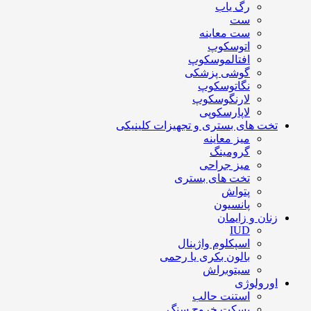
رگ یاب
ست
ست معاینه
اتوسکوپ
افتالموسکوپ
گوشی پزشکی
نگاتوسکوپ
لارنگوسکوپ
لاپارسکوپی
تخت های بستری و تجهیزات کلینیکی
میز معاینه
گرومینگ
میز جراحی
تخت های بستری
پتواش
پانسیون
زنان و زایمان
IUD
اسپکلوم واژینال
بالون بکری یا رحمی
سیتوبراش
اورولوژی
استنت حالب
بسکت خروج سنگ