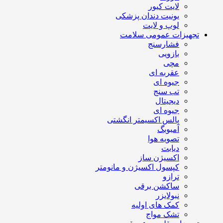
لایت کیور
یونیت دندان پزشکی
لوپ و لایت
تجهیزات عمومی سلامت
فشارسنج
بازویی
مچی
عقربه ای
جیوه ای
تب سنج
دیجیتال
جیوه ای
پالس اکسیمتر انگشتی
آمبوبگ
تصویه هوا
دیابت
اکسیژن ساز
کپسول اکسیژن و مانومتر
ترازو
ساکشن برقی
نبولایزر
کمک های اولیه
تشک مواج