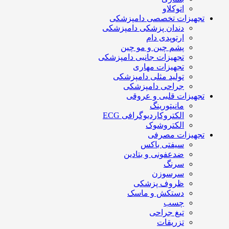
اتوکلاو
تجهیزات تخصصی دامپزشکی
دندان پزشکی دامپزشکی
ارتوپدی دام
پشم چین و مو چین
تجهیزات جانبی دامپزشکی
تجهیزات مهاری
تولید مثلی دامپزشکی
جراحی دامپزشکی
تجهیزات قلبی و عروقی
مانیتورینگ
الکتروکاردیوگرافی ECG
الکتروشوک
تجهیزات مصرفی
سیفتی باکس
ضدعفونی و بتادین
سرنگ
سرسوزن
ظروف پزشکی
دستکش و ماسک
چسب
تیغ جراحی
تزریقات