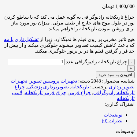
1,400,000
تومان
چراغ تاریکخانه رادیوگرافی به گونه عمل می کند که با ساطع کردن
نور در طول موج های خارج از طیف مرئی، میزان نور مورد نیاز
برای روشن نمودن تاریکخانه را فراهم میکند.
هیچ تاثیر مخربی بر روی فیلم ها نمیگذارد. زیرا از
تشکیل تاری یا مه
که باعث کاهش کیفیت تصاویر میشوند جلوگیری میکند و از بیش از
حد قرار گرفتن فیلم ها در برابرنور جلوگیری میکند.
چراغ تاریکخانه رادیوگرافی عدد
افزودن به سبد خرید
شناسه محصول:
2048
دسته:
تجهیزات پروسس تصویر
,
تجهیزات
تصویربرداری
برچسب:
تاریکخانه
,
تصویربرداری پزشکی
,
چراغ
تاریکخانه رادیوگرافی
,
چراغ قرمز
,
چراق قرمز تاریکخانه
,
لامپ
تاریکخانه
اشتراک گذاری:
توضیحات
نظرات (0)
توضیحات