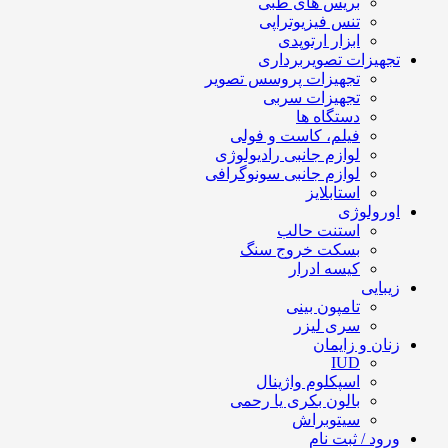
بریس های طبی
تنس فیزیوتراپی
ابزار ارتوپدی
تجهیزات تصویربرداری
تجهیزات پروسس تصویر
تجهیزات سربی
دستگاه ها
فیلم، کاست و فولی
لوازم جانبی رادیولوژی
لوازم جانبی سونوگرافی
استابلایز
اورولوژی
استنت حالب
بسکت خروج سنگ
کیسه ادرار
زیبایی
تامپون بینی
سری لیزر
زنان و زایمان
IUD
اسپکلوم واژینال
بالون بکری یا رحمی
سیتوبراش
ورود / ثبت نام