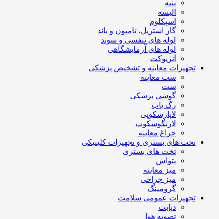
پنبه
البسه
اسپکلوم
گاز استریل، تامپون و باند
لوله های تنفسی و سوند
لوله های آزمایشگاهی
آنژیوکت
تجهیزات معاینه و تشخیص پزشکی
ست معاینه
ست
گوشی پزشکی
رگ یاب
لاپارسکوپی
لارنگوسکوپ
چراغ معاینه
تخت های بستری و تجهیزات کلینیکی
تخت های بستری
پتواش
میز معاینه
میز جراحی
گرومینگ
تجهیزات عمومی سلامت
دیابت
تصویه هوا