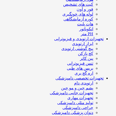
کیت های تشخیص
فور و آون
لوله های خونگیری
کوره آزمایشگاهی
هات پلیت
انکوباتور
PH متر
تجهیزات ارتوپدی و فیزیوتراپی
ابزار ارتوپدی
پیچ گوشتی ارتوپدی
کچ بازکن
پین کاتر
تنس فیزیوتراپی
بریس های طبی
اره گچ بری
تجهیزات تخصصی دامپزشکی
ارتوپدی دام
پشم چین و مو چین
تجهیزات جانبی دامپزشکی
تجهیزات مهاری
تولید مثلی دامپزشکی
جراحی دامپزشکی
دندان پزشکی دامپزشکی