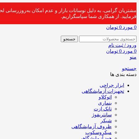
مشتریان گرامی، به دلیل نوسانات بازار و عدم امکان به‌روزرسانی ل
فرمایید. از همکاری شما سپاسگزاریم.
0
مورد
0
تومان
جستجو
ورود / ثبت نام
0
مورد
0
تومان
منو
جستجو
دسته بندی ها
ابزار جراحی
تجهیزات آزمایشگاهی
اتوکلاو
بنماری
تانک ازت
سانتریفوژ
شیکر
ظروف آزمایشگاهی
میکروسکوپ
هود آزمایشگاهی