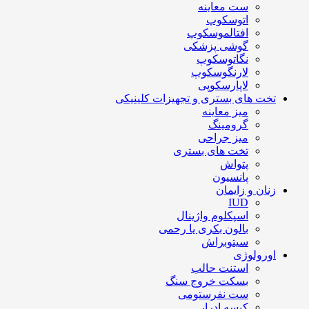
ست معاینه
اتوسکوپ
افتالموسکوپ
گوشی پزشکی
نگاتوسکوپ
لارنگوسکوپ
لاپارسکوپی
تخت های بستری و تجهیزات کلینیکی
میز معاینه
گرومینگ
میز جراحی
تخت های بستری
پتواش
پانسیون
زنان و زایمان
IUD
اسپکلوم واژینال
بالون بکری یا رحمی
سیتوبراش
اورولوژی
استنت حالب
بسکت خروج سنگ
ست نفرستومی
کیسه ادرار