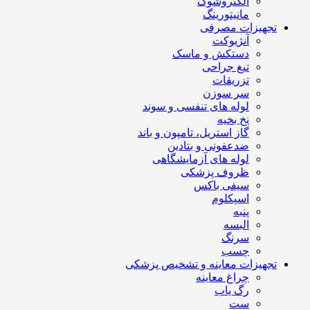
الکتروشوک
مانیتورینگ
تجهیزات مصرفی
آنژیوکت
دستکش و ماسک
تیغ جراحی
تزریقات
سر سوزن
لوله های تنفسی و سوند
نخ بخیه
گاز استریل، تامپون و باند
ضدعفونی و بتادین
لوله های آزمایشگاهی
ظروف پزشکی
سیفی باکس
اسپکلوم
پنبه
البسه
سرنگ
چسب
تجهیزات معاینه و تشخیص پزشکی
چراغ معاینه
رگ یاب
ست