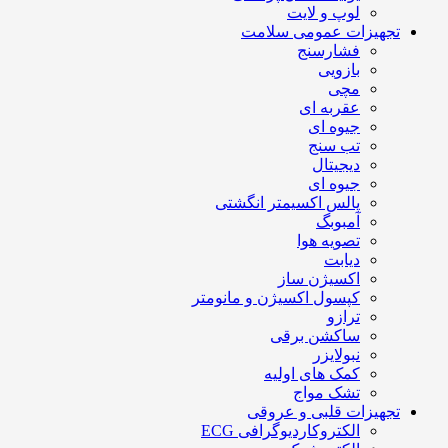
لوپ و لایت
تجهیزات عمومی سلامت
فشارسنج
بازویی
مچی
عقربه ای
جیوه ای
تب سنج
دیجیتال
جیوه ای
پالس اکسیمتر انگشتی
آمبوبگ
تصویه هوا
دیابت
اکسیژن ساز
کپسول اکسیژن و مانومتر
ترازو
ساکشن برقی
نبولایزر
کمک های اولیه
تشک مواج
تجهیزات قلبی و عروقی
الکتروکاردیوگرافی ECG