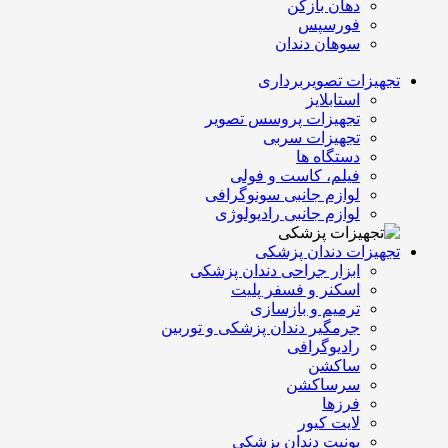
دهان بازکن
فورسپس
سوهان دندان
تجهیزات تصویربرداری
استابلایز
تجهیزات پروسس تصویر
تجهیزات سربی
دستگاه ها
فیلم، کاست و فولی
لوازم جانبی سونوگرافی
لوازم جانبی رادیولوژی
تجهیزات دندان پزشکی
ابزار جراحی دندان پزشکی
اسکنر و فسفر پلیت
ترمیم و بازسازی
جرمگیر دندان پزشکی و توربین
رادیوگرافی
ساکشن
سرساکشن
فرزها
لایت کیور
یونیت دندان پزشکی